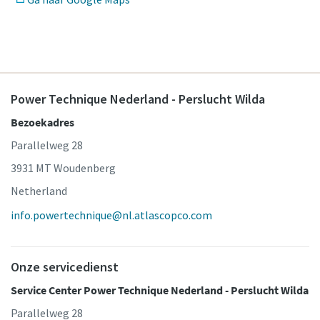
Power Technique Nederland - Perslucht Wilda
Bezoekadres
Geniet van extra kracht
Parallelweg 28
Koop een mobiele compressor en ontvang één of twee
3931 MT Woudenberg
gratis tools
Netherland
Ontdek meer
info.powertechnique@nl.atlascopco.com
Onze servicedienst
Service Center Power Technique Nederland - Perslucht Wilda
Parallelweg 28