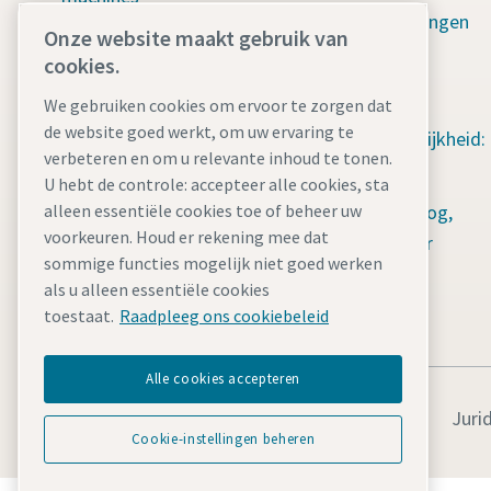
Groene oplossingen
Onze website maakt gebruik van
Handgereedschap
Duurzaamheid
cookies.
Ontwateringspompen
We gebruiken cookies om ervoor te zorgen dat
Sociale
Energieopslagsysteme
de website goed werkt, om uw ervaring te
verantwoordelijkheid:
n
verbeteren en om u relevante inhoud te tonen.
Water for All
U hebt de controle: accepteer alle cookies, sta
Lichtmasten
alleen essentiële cookies toe of beheer uw
Contenthub: blog,
voorkeuren. Houd er rekening mee dat
Mobiele
gidsen en meer
sommige functies mogelijk niet goed werken
luchtcompressoren
als u alleen essentiële cookies
Stroomgeneratoren
toestaat.
Raadpleeg ons cookiebeleid
Alle cookies accepteren
Juri
Cookie-instellingen beheren