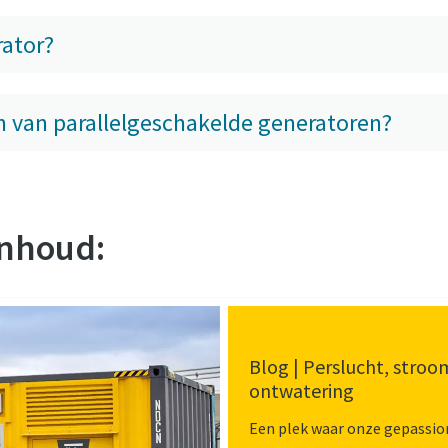
rator?
n van parallelgeschakelde generatoren?
inhoud:
Blog | Perslucht, stroo
ontwatering
Een plek waar onze gepassio