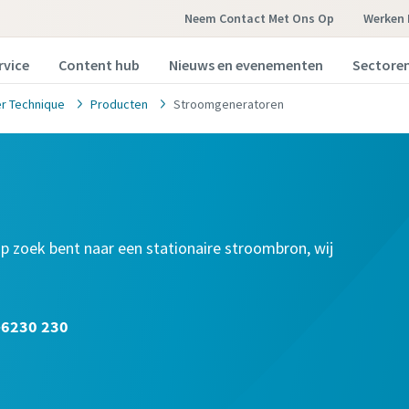
Neem Contact Met Ons Op
Werken 
rvice
Content hub
Nieuws en evenementen
Sectore
r Technique
Producten
Stroomgeneratoren
p zoek bent naar een stationaire stroombron, wij
-6230 230