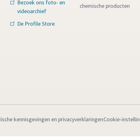
Bezoek ons foto- en
chemische producten
videoarchief
De Profile Store
dische kennisgevingen en privacyverklaringen
Cookie-instelli