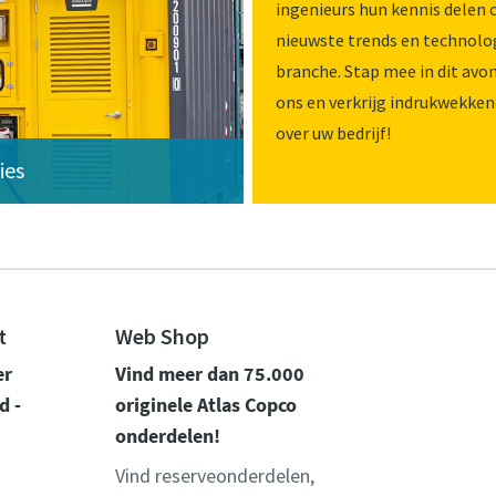
ingenieurs hun kennis delen 
nieuwste trends en technolog
branche. Stap mee in dit avo
ons en verkrijg indrukwekken
over uw bedrijf!
ies
t
Web Shop
er
Vind meer dan 75.000
d -
originele Atlas Copco
onderdelen!
Vind reserveonderdelen,