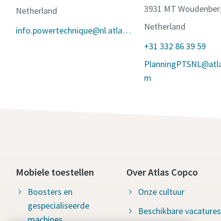
3931 MT Woudenber
Netherland
Netherland
info.powertechnique@nl.atlascopco.com
+31 332 86 39 59
PlanningPTSNL@atl
m
Mobiele toestellen
Over Atlas Copco
Boosters en
Onze cultuur
gespecialiseerde
Beschikbare vacatures
machines