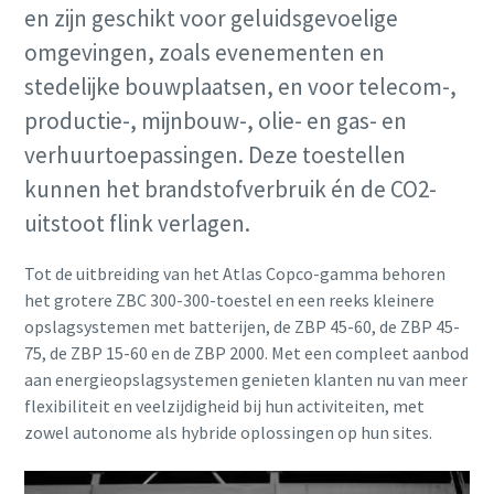
en zijn geschikt voor geluidsgevoelige
omgevingen, zoals evenementen en
stedelijke bouwplaatsen, en voor telecom-,
productie-, mijnbouw-, olie- en gas- en
verhuurtoepassingen. Deze toestellen
kunnen het brandstofverbruik én de CO2-
Geniet van extra kracht
uitstoot flink verlagen.
Koop een mobiele compressor en ontvang één of twee
gratis tools
Tot de uitbreiding van het Atlas Copco-gamma behoren
het grotere ZBC 300-300-toestel en een reeks kleinere
Ontdek meer
opslagsystemen met batterijen, de ZBP 45-60, de ZBP 45-
75, de ZBP 15-60 en de ZBP 2000. Met een compleet aanbod
aan energieopslagsystemen genieten klanten nu van meer
flexibiliteit en veelzijdigheid bij hun activiteiten, met
zowel autonome als hybride oplossingen op hun sites.