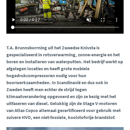
T.A. Brunnsborrning uit het Zweedse Knivsta is
Geniet van extra kracht
gespecialiseerd in rotsverwarming, zonne-energie en het
boren en installeren van waterputten. Het bedrijf werkt op
Koop een mobiele compressor en ontvang één of twee
afgelegen locaties en heeft grote mobiele
gratis tools
hogedrukcompressoren nodig voor hun
boorwerkzaamheden. In Scandinavië en dus ook in
Ontdek meer
Zweden heeft men echter de strijd tegen
klimaatverandering opgevoerd en zijn ze bezig met het
uitfaseren van diesel. Gelukkig zijn de Stage V-motoren
van Atlas Copco allemaal gecertificeerd voor gebruik met
zuivere HVO, een niet-fossiele, koolstofvrije brandstof.