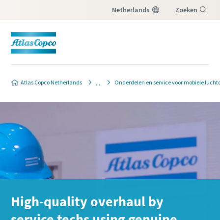
Netherlands
Zoeken
Menu
Atlas Copco Netherlands
Onderdelen en service voor mobiele luch
High-quality overhaul by
service techs using genuine