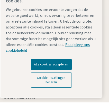
cookies.
We gebruiken cookies om ervoor te zorgen dat de
website goed werkt, om uw ervaring te verbeteren en
om u relevante inhoud te tonen. U hebt de controle:
Bezoek de website
accepteer alle cookies, sta alleen essentiële cookies
toe of beheer uw voorkeuren. Houd er rekening mee
dat sommige functies mogelijk niet goed werken als u
alleen essentiële cookies toestaat.
Raadpleeg ons
cookiebeleid
Alle cookies accepteren
Cookie-instellingen
Juridische kennisgevingen en privacyverklaringen
beheren
Cookie-instellingen beheren
Toegankelijkheid
Sitemap
© 2026 Atlas Copco