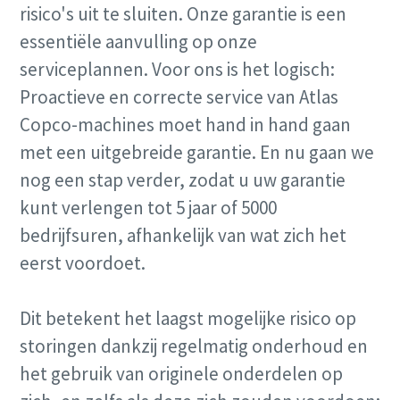
risico's uit te sluiten. Onze garantie is een
essentiële aanvulling op onze
serviceplannen. Voor ons is het logisch:
Proactieve en correcte service van Atlas
Copco-machines moet hand in hand gaan
met een uitgebreide garantie. En nu gaan we
Geniet van extra kracht
nog een stap verder, zodat u uw garantie
Koop een mobiele compressor en ontvang één of twee
kunt verlengen tot 5 jaar of 5000
gratis tools
bedrijfsuren, afhankelijk van wat zich het
eerst voordoet.
Ontdek meer
Dit betekent het laagst mogelijke risico op
storingen dankzij regelmatig onderhoud en
het gebruik van originele onderdelen op