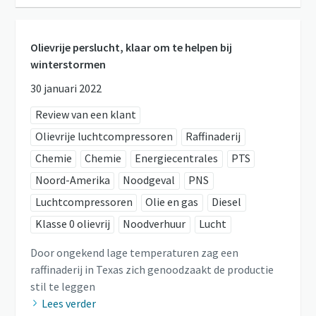
Olievrije perslucht, klaar om te helpen bij
winterstormen
30 januari 2022
Review van een klant
Olievrije luchtcompressoren
Raffinaderij
Chemie
Chemie
Energiecentrales
PTS
Noord-Amerika
Noodgeval
PNS
Luchtcompressoren
Olie en gas
Diesel
Klasse 0 olievrij
Noodverhuur
Lucht
Door ongekend lage temperaturen zag een
raffinaderij in Texas zich genoodzaakt de productie
stil te leggen
Lees verder