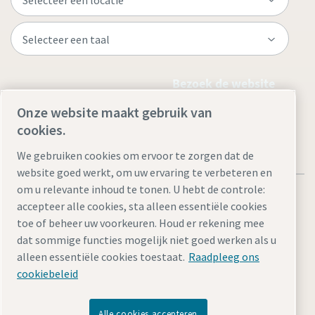
Bezoek de website
Onze website maakt gebruik van
cookies.
We gebruiken cookies om ervoor te zorgen dat de
website goed werkt, om uw ervaring te verbeteren en
om u relevante inhoud te tonen. U hebt de controle:
accepteer alle cookies, sta alleen essentiële cookies
toe of beheer uw voorkeuren. Houd er rekening mee
dat sommige functies mogelijk niet goed werken als u
Juridische kennisgevingen en privacyverklaringen
alleen essentiële cookies toestaat.
Raadpleeg ons
Cookie-instellingen beheren
Toegankelijkheid
Sitemap
cookiebeleid
© 2026 Atlas Copco AB
Alle cookies accepteren