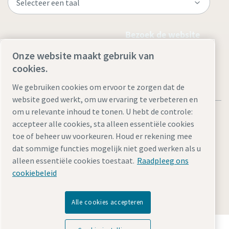
Bezoek de website
Onze website maakt gebruik van
cookies.
We gebruiken cookies om ervoor te zorgen dat de
website goed werkt, om uw ervaring te verbeteren en
om u relevante inhoud te tonen. U hebt de controle:
accepteer alle cookies, sta alleen essentiële cookies
toe of beheer uw voorkeuren. Houd er rekening mee
dat sommige functies mogelijk niet goed werken als u
Juridische kennisgevingen en privacyverklaringen
alleen essentiële cookies toestaat.
Raadpleeg ons
Cookie-instellingen beheren
Toegankelijkheid
Sitemap
cookiebeleid
© 2026 Atlas Copco AB
Alle cookies accepteren
Ontdek hoe Atlas Copco Group technologie mogelijk