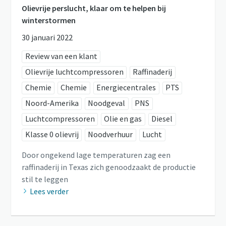
Olievrije perslucht, klaar om te helpen bij
winterstormen
30 januari 2022
Review van een klant
Olievrije luchtcompressoren
Raffinaderij
Chemie
Chemie
Energiecentrales
PTS
Noord-Amerika
Noodgeval
PNS
Luchtcompressoren
Olie en gas
Diesel
Klasse 0 olievrij
Noodverhuur
Lucht
Door ongekend lage temperaturen zag een
raffinaderij in Texas zich genoodzaakt de productie
stil te leggen
Lees verder