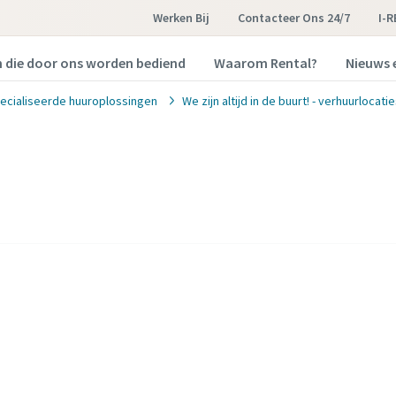
Werken Bij
Contacteer Ons 24/7
I-
n die door ons worden bediend
Waarom Rental?
Nieuws 
ecialiseerde huuroplossingen
We zijn altijd in de buurt! - verhuurlocati