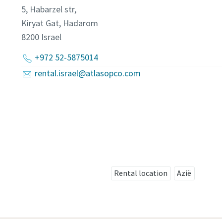
5, Habarzel str,
Kiryat Gat, Hadarom
8200
Israel
+972 52-5875014
rental.israel@atlasopco.com
Rental location
Azië