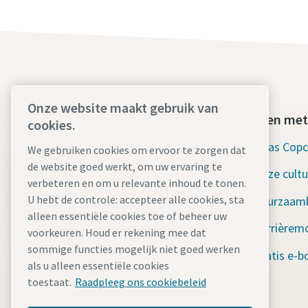
Onze website maakt gebruik van
Vind wat u zoekt
Werken met
cookies.
Verhuurvloot
Atlas Cop
We gebruiken cookies om ervoor te zorgen dat
de website goed werkt, om uw ervaring te
Industrieën
Onze cultu
verbeteren en om u relevante inhoud te tonen.
U hebt de controle: accepteer alle cookies, sta
Waarom Rental?
Duurzaam
alleen essentiële cookies toe of beheer uw
Nieuws en verhalen
Carrièrem
voorkeuren. Houd er rekening mee dat
sommige functies mogelijk niet goed werken
Bronnen
Gratis e-b
als u alleen essentiële cookies
ISO-certificering
toestaat.
Raadpleeg ons cookiebeleid