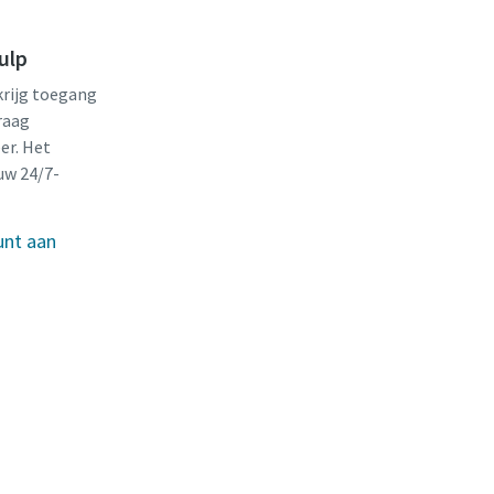
ulp
krijg toegang
raag
er. Het
uw 24/7-
unt aan