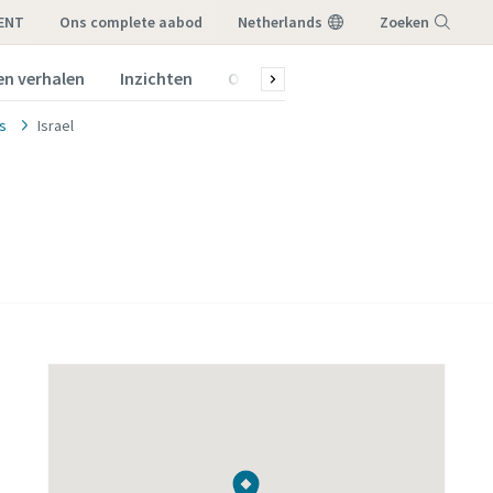
RENT
ons complete aabod
Netherlands
Zoeken
en verhalen
Inzichten
Over ons
Menu
es
Israel