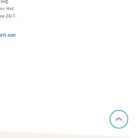
raag
er. Het
uw 24/7-
unt aan