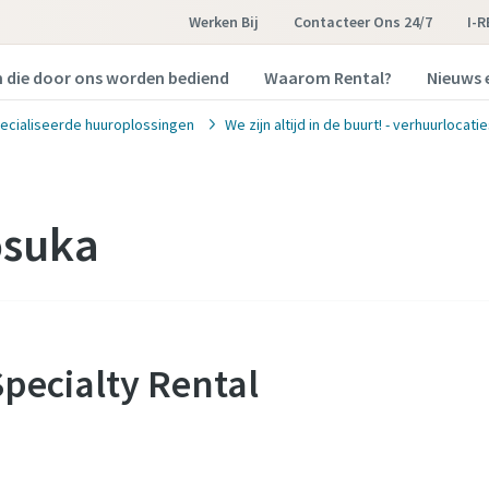
Werken Bij
Contacteer Ons 24/7
I-
n die door ons worden bediend
Waarom Rental?
Nieuws 
ecialiseerde huuroplossingen
We zijn altijd in de buurt! - verhuurlocati
osuka
Specialty Rental