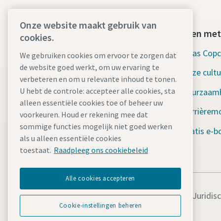
Onze website maakt gebruik van
Vind wat u zoekt
Werken met
cookies.
Verhuurvloot
Atlas Cop
We gebruiken cookies om ervoor te zorgen dat
de website goed werkt, om uw ervaring te
Industrieën
Onze cultu
verbeteren en om u relevante inhoud te tonen.
U hebt de controle: accepteer alle cookies, sta
Waarom Rental?
Duurzaam
alleen essentiële cookies toe of beheer uw
Nieuws en verhalen
Carrièrem
voorkeuren. Houd er rekening mee dat
sommige functies mogelijk niet goed werken
Bronnen
Gratis e-b
als u alleen essentiële cookies
ISO-certificering
toestaat.
Raadpleeg ons cookiebeleid
Alle cookies accepteren
Juridis
Cookie-instellingen beheren