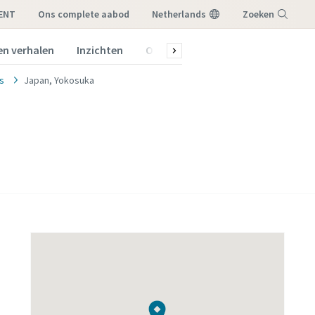
RENT
ons complete aabod
Netherlands
Zoeken
en verhalen
Inzichten
Over ons
Menu
es
Japan, Yokosuka