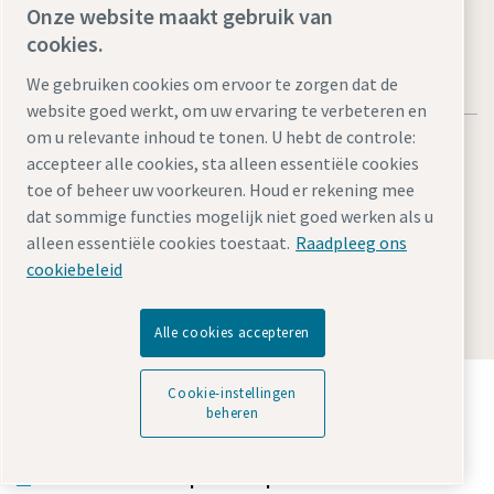
Onze website maakt gebruik van
cookies.
We gebruiken cookies om ervoor te zorgen dat de
website goed werkt, om uw ervaring te verbeteren en
om u relevante inhoud te tonen. U hebt de controle:
accepteer alle cookies, sta alleen essentiële cookies
toe of beheer uw voorkeuren. Houd er rekening mee
dat sommige functies mogelijk niet goed werken als u
Juridische kennisgevingen en privacyverklaringen
alleen essentiële cookies toestaat.
Raadpleeg ons
Cookie-instellingen beheren
Toegankelijkheid
Sitemap
cookiebeleid
© 2026 Atlas Copco AB
Alle cookies accepteren
Ontdek hoe Atlas Copco Group technologie mogelijk
Cookie-instellingen
maakt die de toekomst transformeert.
beheren
Bezoek de Atlas Copco Group website
Deel van Atlas Copco Group