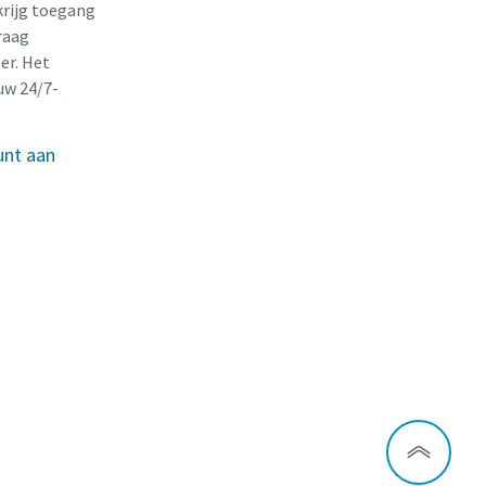
krijg toegang
raag
er. Het
uw 24/7-
unt aan