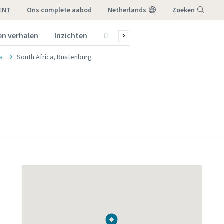
RENT
ons complete aabod
Netherlands
Zoeken
en verhalen
Inzichten
Over ons
Menu
es
South Africa, Rustenburg