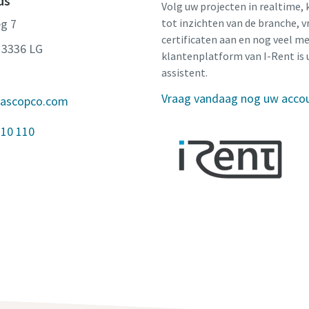
ds
Volg uw projecten in realtime, 
g 7
tot inzichten van de branche, v
certificaten aan en nog veel me
 3336 LG
klantenplatform van I-Rent is 
assistent.
Vraag vandaag nog uw acco
lascopco.com
 10 110