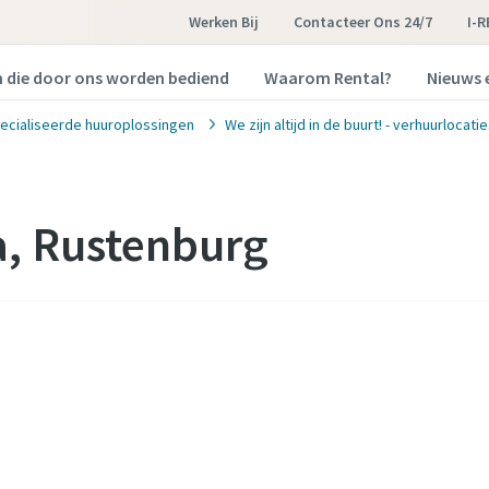
Werken Bij
Contacteer Ons 24/7
I-
n die door ons worden bediend
Waarom Rental?
Nieuws 
ecialiseerde huuroplossingen
We zijn altijd in de buurt! - verhuurlocati
a, Rustenburg