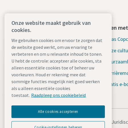
Onze website maakt gebruik van
Vind wat u zoekt
Werken met
cookies.
Verhuurvloot
Atlas Cop
We gebruiken cookies om ervoor te zorgen dat
de website goed werkt, om uw ervaring te
Industrieën
Onze cultu
verbeteren en om u relevante inhoud te tonen.
U hebt de controle: accepteer alle cookies, sta
Waarom Rental?
Duurzaam
alleen essentiële cookies toe of beheer uw
Nieuws en verhalen
Carrièrem
voorkeuren. Houd er rekening mee dat
sommige functies mogelijk niet goed werken
Bronnen
Gratis e-b
als u alleen essentiële cookies
ISO-certificering
toestaat.
Raadpleeg ons cookiebeleid
Alle cookies accepteren
Juridis
Cookie-instellingen beheren