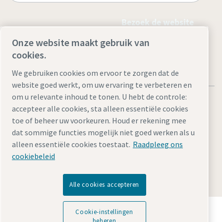
Bezoek de website
Onze website maakt gebruik van
cookies.
We gebruiken cookies om ervoor te zorgen dat de
website goed werkt, om uw ervaring te verbeteren en
om u relevante inhoud te tonen. U hebt de controle:
accepteer alle cookies, sta alleen essentiële cookies
toe of beheer uw voorkeuren. Houd er rekening mee
dat sommige functies mogelijk niet goed werken als u
Juridische kennisgevingen en privacyverklaringen
alleen essentiële cookies toestaat.
Raadpleeg ons
Cookie-instellingen beheren
Toegankelijkheid
Sitemap
cookiebeleid
© 2026 Atlas Copco AB
Alle cookies accepteren
Ontdek hoe Atlas Copco Group technologie mogelijk
Cookie-instellingen
maakt die de toekomst transformeert.
beheren