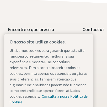
Encontre o que precisa
Contact us
Compressores isentos de óleo
O nosso site utiliza cookies.
Compressores injetados a óleo
Utilizamos cookies para garantir que este site
funciona corretamente, melhorar a sua
Peças e assistência para
experiência e mostrar-lhe conteúdos
compressores
relevantes. Tem o controlo: aceite todos os
cookies, permita apenas os essenciais ou gira as
Wiki sobre o ar comprimido
suas preferências. Tenha em atenção que
Blogue do compressor de ar
algumas funcionalidades podem não funcionar
como pretendido se apenas forem ativados
Soluções de ar comprimido
cookies essenciais.
Consulte a nossa Política de
Fichas de dados de segurança
Cookies