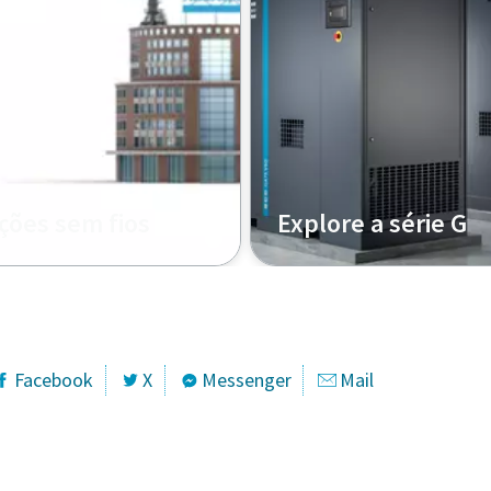
ções sem fios
Explore a série G
atualizações OTA para
res e como funcionam?
Facebook
X
Messenger
Mail