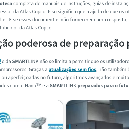
ioteca
completa de manuais de instruções, guias de instalaç
sor da Atlas Copco. Isso significa que a ajuda de que os u
dos. E se esses documentos não fornecerem uma resposta,
tribuidor da Atlas Copco.
o poderosa de preparação p
ᴹ
e da
SMART
LINK não se limita a permitir que os utilizado
compressores. Graças a
atualizações sem fios
, irão também 
 ou aperfeiçoadas no futuro, algoritmos avançados e muito
ados com o Nanoᵀᴹ e a
SMART
LINK
preparados para o futu