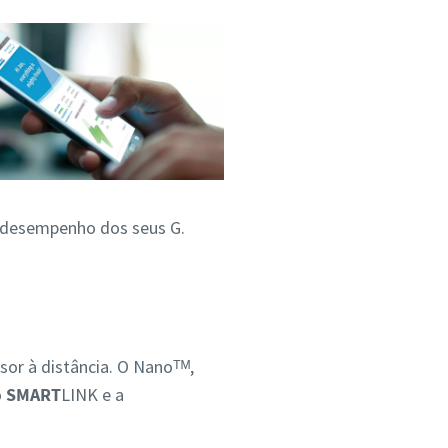
 o desempenho dos seus G.
or à distância. O Nanoᵀᴹ,
o
SMART
LINK e a