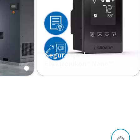
Segurança do
Elektronikon® Nano™
Encriptação, autenticação e
certificação