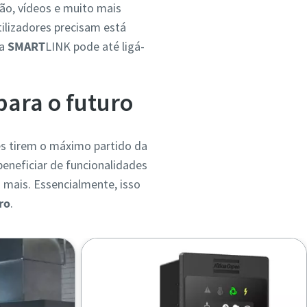
ão, vídeos e muito mais
tilizadores precisam está
 a
SMART
LINK pode até ligá-
ara o futuro
res tirem o máximo partido da
beneficiar de funcionalidades
 mais. Essencialmente, isso
ro
.