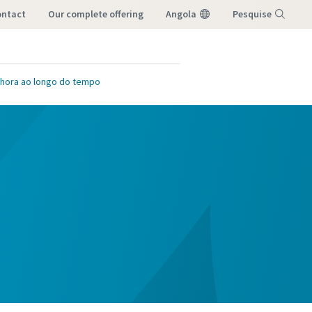
ontact
our complete offering
Angola
Pesquise
Menu
lhora ao longo do tempo