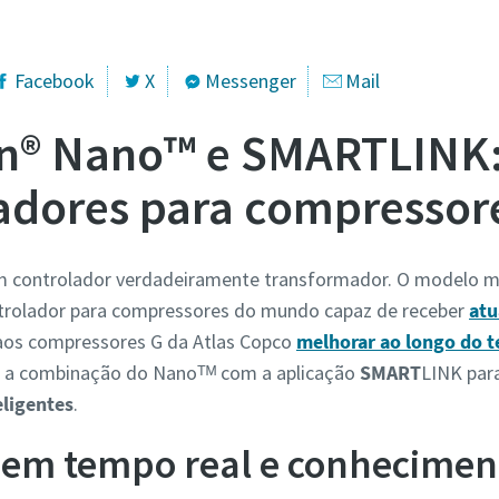
Facebook
X
Messenger
Mail
on® Nano™ e SMARTLINK:
adores para compressor
m controlador verdadeiramente transformador. O modelo 
ntrolador para compressores do mundo capaz de receber
atu
e aos compressores G da Atlas Copco
melhorar ao longo do 
 a combinação do Nanoᵀᴹ com a aplicação
SMART
LINK para
eligentes
.
 em tempo real e conhecime