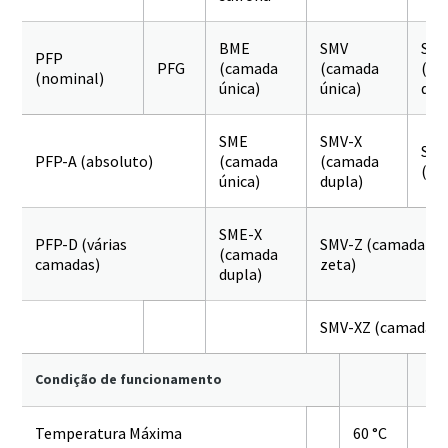
BME
SMV
SMN
PFP
PFG
(camada
(camada
(ca
(nominal)
única)
única)
dup
SME
SMV-X
SM
PFP-A (absoluto)
(camada
(camada
(+v
única)
dupla)
SME-X
PFP-D (várias
SMV-Z (camada úni
(camada
camadas)
zeta)
dupla)
SMV-XZ (camada du
Condição de funcionamento
Temperatura Máxima
60 °C