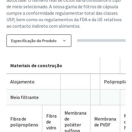
de meio selecionado. A nossa gama de filtros de cápsula
cumpre a conformidade regulamentar total das classes
USP, bem como os regulamentos da FDA e da UE relativos
ao contacto indireto com alimentos.
Materiais de construção
Alojamento
Polipropilen
Meio filtrante
Membrana
Fibra
Me
Fibra de
de
Membrana
de
de 
polipropileno
poliéter
de PVDF
vidro
N6
sulfona