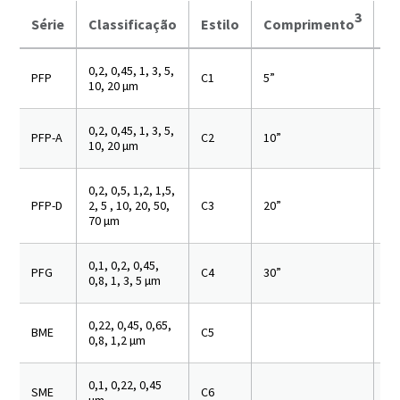
3
Série
Classificação
Estilo
Comprimento
O
0,2, 0,45, 1, 3, 5,
P 
PFP
C1
5”
10, 20 µm
Fa
0,2, 0,45, 1, 3, 5,
PFP-A
C2
10”
10, 20 µm
0,2, 0,5, 1,2, 1,5,
PFP-D
2, 5 , 10, 20, 50,
C3
20”
70 µm
0,1, 0,2, 0,45,
PFG
C4
30”
0,8, 1, 3, 5 µm
0,22, 0,45, 0,65,
BME
C5
0,8, 1,2 µm
0,1, 0,22, 0,45
SME
C6
µm