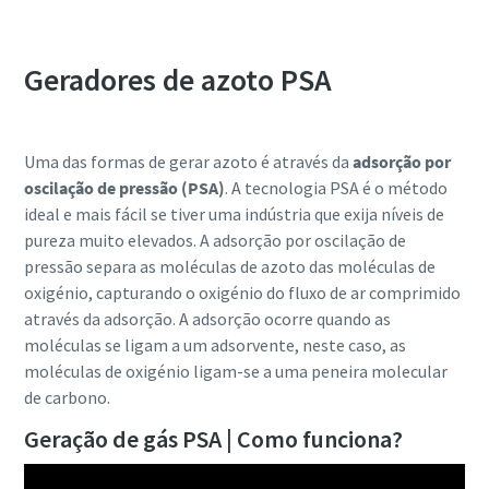
Geradores de azoto PSA
10 passos para uma produção ecológica e mais
eficiente
Redução de carbono para produção ecológica - tudo o que
Uma das formas de gerar azoto é através da
adsorção por
precisa de saber
oscilação de pressão (PSA)
. A tecnologia PSA é o método
ideal e mais fácil se tiver uma indústria que exija níveis de
Descubra mais
pureza muito elevados. A adsorção por oscilação de
pressão separa as moléculas de azoto das moléculas de
oxigénio, capturando o oxigénio do fluxo de ar comprimido
através da adsorção. A adsorção ocorre quando as
moléculas se ligam a um adsorvente, neste caso, as
moléculas de oxigénio ligam-se a uma peneira molecular
de carbono.
Geração de gás PSA | Como funciona?