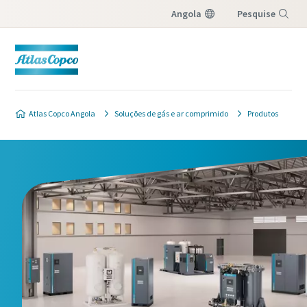
Angola
Pesquise
Menu
Atlas Copco Angola
Soluções de gás e ar comprimido
Produtos