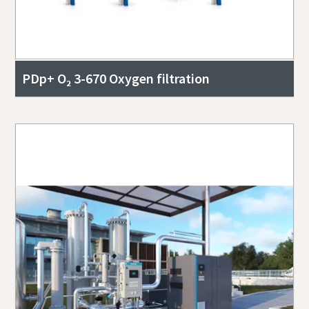
PDp+ O₂ 3-670 Oxygen filtration