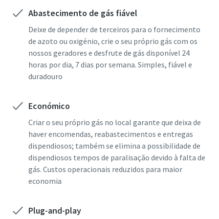
precisa de saber
precisa de saber
Redução de carbono para produção ecológica - tudo o que
Abastecimento de gás fiável
precisa de saber
Descubra mais
Descubra mais
Deixe de depender de terceiros para o fornecimento
Descubra mais
de azoto ou oxigénio, crie o seu próprio gás com os
nossos geradores e desfrute de gás disponível 24
horas por dia, 7 dias por semana. Simples, fiável e
duradouro
Económico
Criar o seu próprio gás no local garante que deixa de
haver encomendas, reabastecimentos e entregas
dispendiosos; também se elimina a possibilidade de
dispendiosos tempos de paralisação devido à falta de
gás. Custos operacionais reduzidos para maior
economia
Plug-and-play