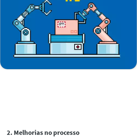
͏͏ ͏͏
͏͏ ͏͏ ͏͏ ͏͏ ͏͏ ͏͏ ͏͏ ͏͏ ͏͏ ͏͏ ͏͏ ͏͏ ͏͏ ͏͏ ͏͏ ͏͏ ͏͏ ͏͏ ͏͏ ͏͏ ͏͏ ͏͏ ͏͏ ͏͏ ͏͏ ͏͏ ͏͏ ͏͏ ͏͏ ͏͏ ͏͏ ͏͏ ͏͏ ͏͏ ͏͏ ͏͏ ͏͏ ͏͏ ͏͏ ͏͏ ͏͏ ͏͏ ͏͏ ͏͏ ͏͏ ͏͏ ͏͏ ͏͏ ͏͏ ͏͏ ͏͏ ͏͏ ͏͏ ͏͏ ͏͏ ͏͏ ͏͏
͏͏ ͏͏ ͏͏ ͏͏ ͏͏ ͏͏ ͏͏ ͏͏ ͏͏ ͏͏ ͏͏ ͏͏ ͏͏ ͏͏ ͏͏ ͏͏ ͏͏ ͏͏ ͏͏ ͏͏ ͏͏ ͏͏ ͏͏ ͏͏ ͏͏ ͏͏Leia mais sobre os
passos para a transformação digital ͏͏ ͏͏ ͏͏ ͏͏ ͏͏ ͏͏ ͏͏ ͏͏ ͏͏ ͏͏ ͏͏ ͏͏
͏͏ ͏͏ ͏͏ ͏͏ ͏͏ ͏͏ ͏͏ ͏͏ ͏͏ ͏͏ ͏͏ ͏͏ ͏͏ ͏͏ ͏͏ ͏͏ ͏͏ ͏͏ ͏͏ ͏͏ ͏͏ ͏͏ ͏͏ ͏͏ ͏͏ ͏͏ ͏͏ ͏͏ ͏͏ ͏͏ ͏͏ ͏͏ ͏͏ ͏͏ ͏͏ ͏͏ ͏͏ ͏͏ ͏͏ ͏͏ ͏͏ ͏͏ ͏͏ ͏͏ ͏͏ ͏͏ ͏͏ ͏͏ ͏͏ ͏͏ ͏͏ ͏͏ ͏͏ ͏͏ ͏͏ ͏͏ ͏͏
͏͏ ͏͏ ͏͏ ͏͏ ͏͏ ͏͏ ͏͏ ͏͏ ͏͏ ͏͏ ͏͏ ͏͏ ͏͏ ͏͏ ͏͏ ͏͏
2. Melhorias no processo