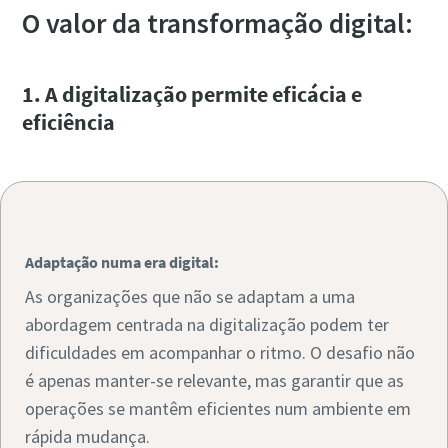
O valor da transformação digital:
10 passos para uma produção ecológica e mais
1. A digitalização permite eficácia e
eficiente
eficiência
Redução de carbono para produção ecológica - tudo o que
precisa de saber
Descubra mais
͏͏ ͏͏
Adaptação numa era digital:
As organizações que não se adaptam a uma
abordagem centrada na digitalização podem ter
dificuldades em acompanhar o ritmo. O desafio não
é apenas manter-se relevante, mas garantir que as
operações se mantêm eficientes num ambiente em
Adaptação numa era digital:
rápida mudança.