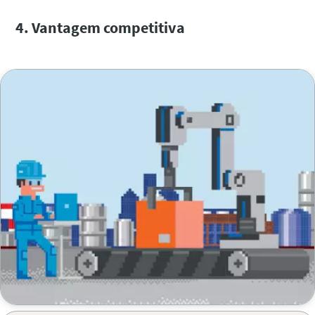
4. Vantagem competitiva
͏͏ ͏͏