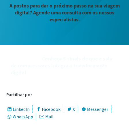
A postos para dar o próximo passo na sua viagem
digital? Agende uma consulta com os nossos
especialistas.
͏͏ ͏͏ ͏͏ ͏͏ ͏͏ ͏͏ ͏͏ ͏͏ ͏͏ ͏͏ ͏͏ ͏͏ ͏͏ ͏͏ ͏͏ ͏͏ ͏͏ ͏͏ ͏͏ ͏͏ ͏͏ ͏͏ ͏͏ ͏͏ ͏͏ ͏͏ ͏͏ ͏͏ ͏͏ ͏͏ ͏͏ ͏͏ ͏͏ ͏͏ ͏͏ ͏͏ ͏͏ ͏͏ ͏͏ ͏͏ ͏͏ ͏͏ ͏͏ ͏͏ ͏͏ ͏͏ ͏͏ ͏͏ ͏͏ ͏͏ ͏͏ ͏͏ ͏͏ ͏͏ ͏͏ ͏͏ ͏͏
͏͏ ͏͏ ͏͏ ͏͏ ͏͏ ͏͏ ͏͏ ͏͏ ͏͏ ͏͏ ͏͏ ͏͏ ͏͏ ͏͏ ͏͏ ͏͏ ͏͏ ͏͏Conheça 5 sinais de que a sala
de compressores integra a transformação
digital ͏͏ ͏͏ ͏͏ ͏͏ ͏͏ ͏͏ ͏͏ ͏͏ ͏͏ ͏͏ ͏͏ ͏͏ ͏͏ ͏͏ ͏͏ ͏͏ ͏͏ ͏͏ ͏͏ ͏͏ ͏͏ ͏͏ ͏͏ ͏͏ ͏͏ ͏͏ ͏͏ ͏͏ ͏͏ ͏͏ ͏͏ ͏͏ ͏͏ ͏͏ ͏͏ ͏͏ ͏͏ ͏͏ ͏͏ ͏͏ ͏͏ ͏͏ ͏͏ ͏͏ ͏͏ ͏͏ ͏͏ ͏͏ ͏͏
͏͏ ͏͏ ͏͏ ͏͏ ͏͏ ͏͏ ͏͏ ͏͏ ͏͏ ͏͏ ͏͏ ͏͏ ͏͏ ͏͏ ͏͏ ͏͏ ͏͏ ͏͏ ͏͏
Partilhar por
LinkedIn
Facebook
X
Messenger
WhatsApp
Mail