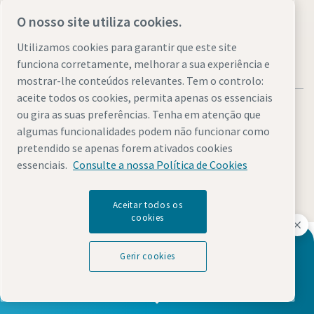
O nosso site utiliza cookies.
Utilizamos cookies para garantir que este site
funciona corretamente, melhorar a sua experiência e
mostrar-lhe conteúdos relevantes. Tem o controlo:
aceite todos os cookies, permita apenas os essenciais
ou gira as suas preferências. Tenha em atenção que
algumas funcionalidades podem não funcionar como
pretendido se apenas forem ativados cookies
Legal & Privacy Notices
Gerir cookies
Accessibility
Sitemap
essenciais.
Consulte a nossa Política de Cookies
© 2026 Atlas Copco AB
Aceitar todos os
cookies
Descubra como o Atlas Copco Group permite uma
A postos para dar o próximo passo na sua
tecnologia que transforma o futuro.
Gerir cookies
viagem digital?
Visite o website do Atlas Copco Group
Parte do Atlas Copco Group