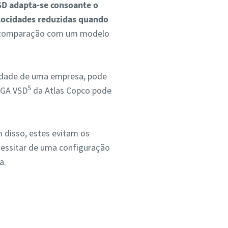
SD adapta-se consoante o
locidades reduzidas quando
 em comparação com um modelo
idade de uma empresa, pode
S
 GA VSD
da Atlas Copco pode
 disso, estes evitam os
cessitar de uma configuração
a.