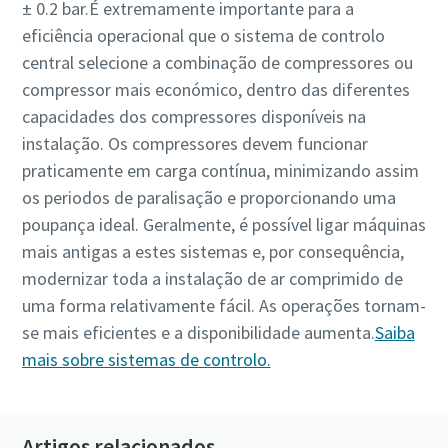
± 0.2 bar.É extremamente importante para a
eficiência operacional que o sistema de controlo
central selecione a combinação de compressores ou
compressor mais económico, dentro das diferentes
capacidades dos compressores disponíveis na
instalação. Os compressores devem funcionar
praticamente em carga contínua, minimizando assim
os periodos de paralisação e proporcionando uma
poupança ideal. Geralmente, é possível ligar máquinas
mais antigas a estes sistemas e, por consequência,
modernizar toda a instalação de ar comprimido de
Tudo o que precisa de saber sobre o seu
uma forma relativamente fácil. As operações tornam-
procedimento de transporte pneumático
se mais eficientes e a disponibilidade aumenta.
Saiba
mais sobre sistemas de controlo.
Descubra como pode criar um procedimento de transporte
pneumático mais eficiente.
Artigos relacionados
Descubra mais