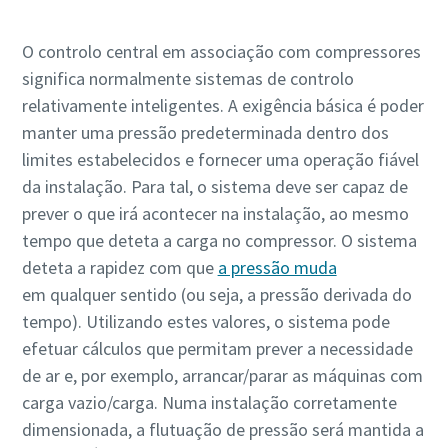
O controlo central em associação com compressores
10 passos para uma produção ecológica e mais
significa normalmente sistemas de controlo
eficiente
relativamente inteligentes. A exigência básica é poder
manter uma pressão predeterminada dentro dos
Redução de carbono para produção ecológica - tudo o que
limites estabelecidos e fornecer uma operação fiável
precisa de saber
da instalação. Para tal, o sistema deve ser capaz de
Descubra mais
prever o que irá acontecer na instalação, ao mesmo
tempo que deteta a carga no compressor. O sistema
deteta a rapidez com que
a pressão muda
em qualquer sentido (ou seja, a pressão derivada do
tempo). Utilizando estes valores, o sistema pode
efetuar cálculos que permitam prever a necessidade
de ar e, por exemplo, arrancar/parar as máquinas com
carga vazio/carga. Numa instalação corretamente
dimensionada, a flutuação de pressão será mantida a