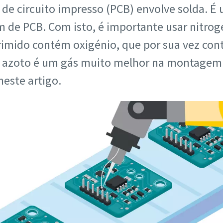
 de circuito impresso (PCB) envolve solda. É
óprio
de PCB. Com isto, é importante usar nitrogé
rimido contém oxigénio, que por sua vez con
. O azoto é um gás muito melhor na montage
neste artigo.
eletrónico
e
o adicional
a