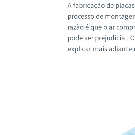
A fabricação de placas
Nome pr
processo de montagem 
razão é que o ar comp
Apelido
pode ser prejudicial
explicar mais adiante 
Correio 
Telefon
Informaçã
Empres
País