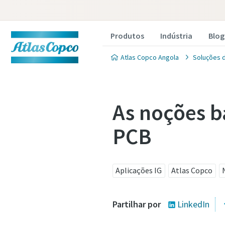
Produtos
Indústria
Blog
Atlas Copco Angola
Soluções 
As noções b
PCB
Cont
acon
espec
Aplicações IG
Atlas Copco
Todos os c
Partilhar por
LinkedIn
Informaç