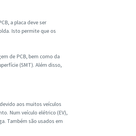
ntacto
CB, a placa deve ser
ais
olda. Isto permite que os
tagem de PCB, bem como da
erfície (SMT). Além disso,
devido aos muitos veículos
to. Num veículo elétrico (EV),
carga. Também são usados em