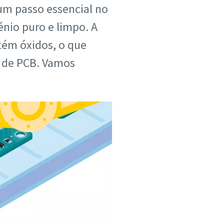
 um passo essencial no
nio puro e limpo. A
tém óxidos, o que
m de PCB. Vamos