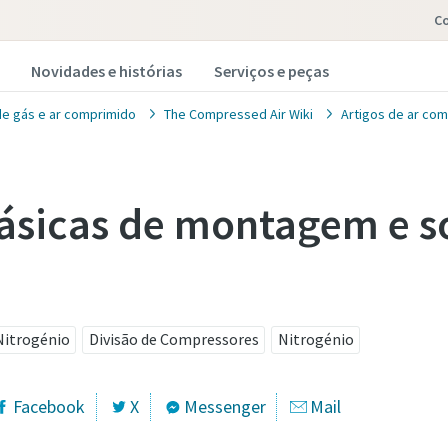
C
Novidades e histórias
Serviços e peças
de gás e ar comprimido
The Compressed Air Wiki
Artigos de ar co
ásicas de montagem e s
acte-nos para obter
selhamento dos nossos
ialistas
Nitrogénio
Divisão de Compressores
Nitrogénio
ampos marcados com (*) são obrigatórios
Facebook
X
Messenger
Mail
ões pessoais