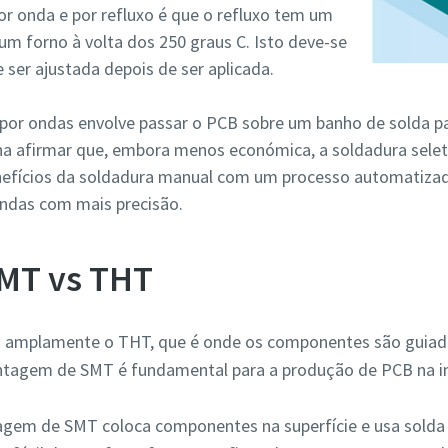
or onda e por refluxo é que o refluxo tem um
m forno à volta dos 250 graus C. Isto deve-se
 ser ajustada depois de ser aplicada.
por ondas envolve passar o PCB sobre um banho de solda p
a afirmar que, embora menos económica, a soldadura seletiv
efícios da soldadura manual com um processo automatizado
ndas com mais precisão.
SMT vs THT
u amplamente o THT, que é onde os componentes são guiado
agem de SMT é fundamental para a produção de PCB na in
gem de SMT coloca componentes na superfície e usa solda d