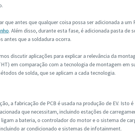
o.
Ao enviar este pedido, possibilita que a Atlas Copco entre em co
 que antes que qualquer coisa possa ser adicionada a um P
consigo através das informações recolhidas. Poderá encontrar m
anho
. Além disso, durante esta fase, é adicionada pasta de s
informações na nossa política de privacidade.
antes que a soldadura ocorra.
Li e aceito a política de privacidade
mos discutir aplicações para explicar a relevância da mon
 (THT) em comparação com a tecnologia de montagem em sup
étodos de solda, que se aplicam a cada tecnologia.
Enviar
icação Anti-Robô
o, a fabricação de PCB é usada na produção de EV. Isto é 
Clique para iniciar verificação
Friendly
Captcha ⇗
relacionada que necessitam, incluindo estações de carregamen
so ligam a bateria, o controlador do motor e o sistema de 
 incluindo ar condicionado e sistemas de infotainment.