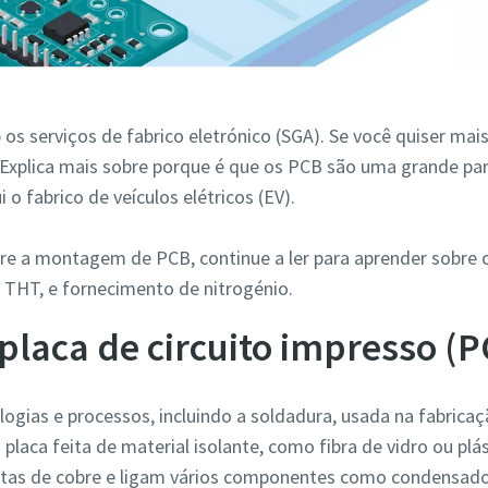
s serviços de fabrico eletrónico (SGA). Se você quiser mai
ostal
 Explica mais sobre porque é que os PCB são uma grande par
 o fabrico de veículos elétricos (EV).
bre a montagem de PCB, continue a ler para aprender sobre 
dido:
 THT, e fornecimento de nitrogénio.
 placa de circuito impresso (
ogias e processos, incluindo a soldadura, usada na fabrica
placa feita de material isolante, como fibra de vidro ou plá
eitas de cobre e ligam vários componentes como condensador