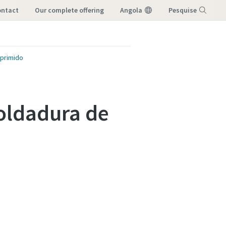
ontact
our complete offering
Angola
Pesquise
Menu
mprimido
oldadura de