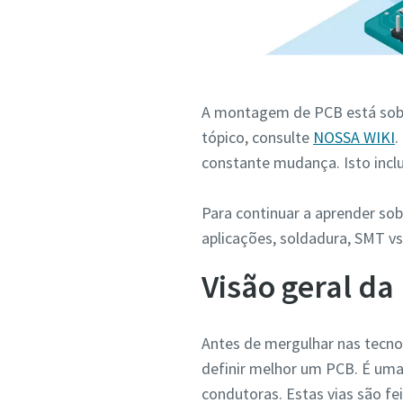
Cidade
A montagem de PCB está sob o
Código p
tópico, consulte
NOSSA WIKI
.
constante mudança. Isto inclui
Pedido
Para continuar a aprender so
O seu pe
aplicações, soldadura, SMT vs
Visão geral da
Antes de mergulhar nas tecnol
definir melhor um PCB. É uma 
condutoras. Estas vias são f