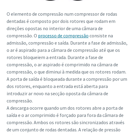
O elemento de compressão num compressor de rodas
10 passos para uma produção ecológica e mais
dentadas é composto por dois rotores que rodam em
eficiente
direções opostas no interior de uma câmara de
compressão. O
processo de compressão
consiste na
Redução de carbono para produção ecológica - tudo o que
admissão, compressão e saída. Durante a fase de admissão,
precisa de saber
o ar é aspirado para a câmara de compressão até que os
rotores bloqueiem a entrada. Durante a fase de
Descubra mais
compressão, o ar aspirado é comprimido na câmara de
compressão, o que diminui à medida que os rotores rodam.
A porta de saída é bloqueada durante a compressão por um
dos rotores, enquanto a entrada está aberta para
introduzir ar novo na secção oposta da câmara de
compressão.
A descarga ocorre quando um dos rotores abre a porta de
saída e o ar comprimido é forçado para fora da câmara de
compressão. Ambos os rotores são sincronizados através
de um conjunto de rodas dentadas. A relação de pressão