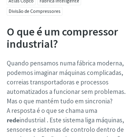
Atlas Copco
Fábrica inteligente
Apelido
Divisão de Compressores
Correio eletrónico
O que é um compressor
industrial?
Telefone
Quando pensamos numa fábrica moderna,
Informação adicional
podemos imaginar máquinas complicadas,
correias transportadoras e processos
Empresa
automatizados a funcionar sem problemas.
Mas o que mantém tudo em sincronia?
País
A resposta é o que se chama uma
rede
industrial . Este sistema liga máquinas,
sensores e sistemas de controlo dentro de
Cidade