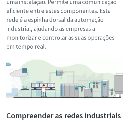
uma instalação. Permite uma comunicação
eficiente entre estes componentes. Esta
Código postal
rede é a espinha dorsal da automação
industrial, ajudando as empresas a
Pedido
monitorizar e controlar as suas operações
em tempo real.
O seu pedido:
Ao enviar este pedido, possibilita
Compreender as redes industriais
que a Atlas Copco entre em
contacto consigo através das
informações recolhidas. Poderá