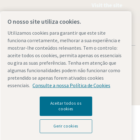
Visit the site
O nosso site utiliza cookies.
Utilizamos cookies para garantir que este site
funciona corretamente, melhorar a sua experiência e
mostrar-lhe conteúdos relevantes. Tem o controlo:
aceite todos os cookies, permita apenas os essenciais
ou gira as suas preferências. Tenha em atenção que
algumas funcionalidades podem não funcionar como
Legal & Privacy Notices
Gerir cookies
Accessibility
Sitemap
pretendido se apenas forem ativados cookies
essenciais.
Consulte a nossa Política de Cookies
© 2026 Atlas Copco AB
Aceitar todos os
cookies
Descubra como o Atlas Copco Group permite uma
tecnologia que transforma o futuro.
Gerir cookies
Visite o website do Atlas Copco Group
Parte do Atlas Copco Group