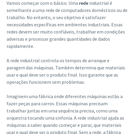
Vamos começar com o básico. Uma
rede
industrial é
encontrar mais informações na
semelhante a uma rede de computadores domésticos ou de
nossa política de privacidade.
trabalho. No entanto, o seu objetivo é satisfazer
10 passos para uma produção ecológica e mais
necessidades específicas em ambientes industriais. Essas
Li e aceito a política de
eficiente
redes devem ser muito confiáveis, trabalhar em condições
privacidade
adversas e processar grandes quantidades de dados
Redução de carbono para produção ecológica - tudo o que
rapidamente.
precisa de saber
Enviar
A rede industrial controla os tempos de arranque e
Descubra mais
paragem das máquinas. Também determina que materiais
usar e qual deve ser o produto final. Isso garante que as
Verificação Anti-Robô
Clique para iniciar verificação
operações funcionem sem problemas.
Friendly
Captcha ⇗
Imaginem uma fábrica onde diferentes máquinas estão a
fazer peças para carros. Essas máquinas precisam
trabalhar juntas em uma sequência precisa, como uma
orquestra tocando uma sinfonia. A rede industrial ajuda as
máquinas a saber quando começar e parar, que materiais
usar e qual deve ser o produto final. Sem a rede, a fábrica