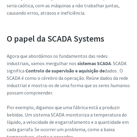
seria caótica, com as máquinas a não trabalhar juntas,
causando erros, atrasos e ineficiência.
O papel da SCADA Systems
Agora que abordámos os fundamentos das redes
industriais, vamos mergulhar nos
sistemas SCADA
. SCADA
significa
Controlo de supervisão e aquisição de
dados . O
SCADA é como o cérebro da operação. Reúne dados da rede
industrial e mostra-os de uma forma que os seres humanos
Tudo o que precisa de saber sobre o seu
possam compreender.
procedimento de transporte pneumático
Por exemplo, digamos que uma fábrica está a produzir
Descubra como pode criar um procedimento de transporte
bebidas. Um sistema SCADA monitoriza a temperatura do
pneumático mais eficiente.
líquido, a velocidade de engarrafamento e a quantidade em
cada garrafa. Se ocorrer um problema, como a baixa
Descubra mais
temperatura, alerta o operador.