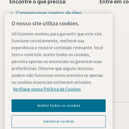
Encontre o que precisa:
Entre em co
Compressores isentos de óleo
O nosso site utiliza cookies.
Compressores lubrificados
Utilizamos cookies para garantir que este site
Peças & Serviços para
funcione corretamente, melhore sua
compressores
experiência e mostre conteúdo relevante. Você
Wiki do ar comprimido
tem o controle: aceite todos os cookies,
permita apenas os essenciais ou gerencie suas
Blog da Eficiência Energética
preferências. Observe que alguns recursos
podem não funcionar como previsto se apenas
Soluções em Ar Comprimido
os cookies essenciais estiverem ativados.
Fichas de Segurança
Verifique nossa Política de Cookies
Aceitar todos os cookies
Gerenciar cookies