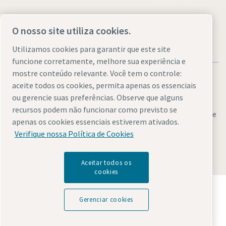
O nosso site utiliza cookies.
Utilizamos cookies para garantir que este site
funcione corretamente, melhore sua experiência e
mostre conteúdo relevante. Você tem o controle:
aceite todos os cookies, permita apenas os essenciais
ou gerencie suas preferências. Observe que alguns
recursos podem não funcionar como previsto se
Avisos legais e de privacidade
Gerenciar cookies
Acessibilidade
apenas os cookies essenciais estiverem ativados.
Mapa do site
Verifique nossa Política de Cookies
© 2026 Atlas Copco AB
Aceitar todos os
cookies
Descubra como o Atlas Copco Group permite uma
tecnologia que transforma o futuro.
Gerenciar cookies
Visite o website do Atlas Copco Group