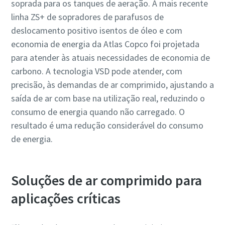
soprada para os tanques de aeração. A mais recente
linha ZS+ de sopradores de parafusos de
deslocamento positivo isentos de óleo e com
economia de energia da Atlas Copco foi projetada
para atender às atuais necessidades de economia de
carbono. A tecnologia VSD pode atender, com
precisão, às demandas de ar comprimido, ajustando a
saída de ar com base na utilização real, reduzindo o
consumo de energia quando não carregado. O
resultado é uma redução considerável do consumo
de energia.
Tudo o que você precisa saber sobre seu
Soluções de ar comprimido para
processo de transporte pneumático
aplicações críticas
Saiba como criar um processo de transporte pneumático
mais eficiente.