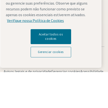
ou gerencie suas preferências. Observe que alguns
recursos podem não funcionar como previsto se
apenas os cookies essenciais estiverem ativados.
Visit the site
Verifique nossa Política de Cookies
Aceitar todos os
cookies
Gerenciar cookies
Avisos legais e de privacidade
Gerenciar cookies
Acessibilidade
Mapa do site
© 2026 Atlas Copco AB
Descubra como o Atlas Copco Group permite uma