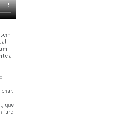
, sem
ual
ham
nte a
ão
criar.
l, que
m furo