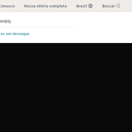
 Conosco
nossa oferta completa
Brazil
Buscar
embly
Menu
gos em destaque