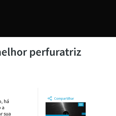
elhor perfuratriz
Compartilhar
, há
 a
ar sua