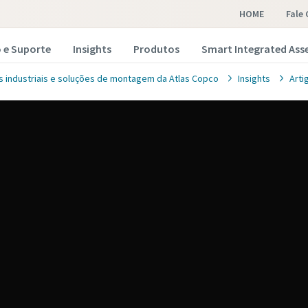
HOME
Fale
o e Suporte
Insights
Produtos
Smart Integrated Ass
 industriais e soluções de montagem da Atlas Copco
Insights
Arti