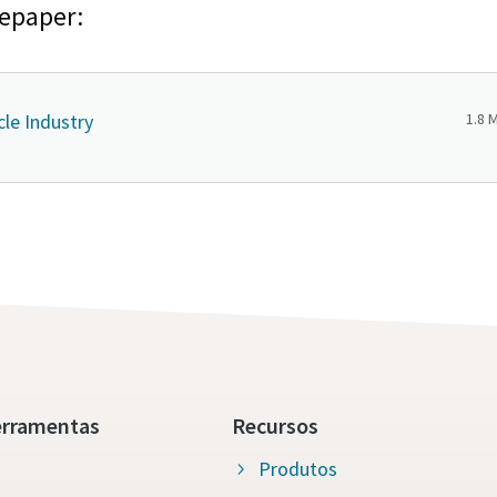
tepaper:
cle Industry
1.8 
erramentas
Recursos
Produtos