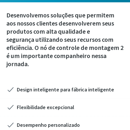
Desenvolvemos soluções que permitem
aos nossos clientes desenvolverem seus
produtos com alta qualidade e
segurança utilizando seus recursos com
eficiência. O nó de controle de montagem 2
é um importante companheiro nessa
jornada.
Momentum Talks
Design inteligente para fábrica inteligente
Descubra entrevistas inspiradoras e envolventes sobre a
Veja todos os nossos setores
Atlas Copco
Documentação e recursos
Flexibilidade excepcional
Assistir
Ver todos
Desempenho personalizado