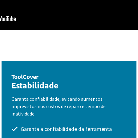
ToolCover
Estabilidade
Garanta confiabilidade, evitando aumentos
imprevistos nos custos de reparo e tempo de
inatividade
Garanta a confiabilidade da ferramenta