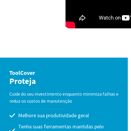
ToolCover
Proteja
Cuide do seu investimento enquanto minimiza falhas e
reduz os custos de manutenção
Melhore sua produtividade geral
Tenha suas ferramentas mantidas pelo