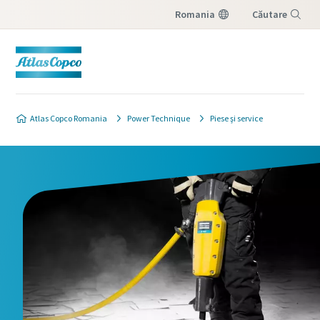
Romania
Căutare
Meniu
Atlas Copco Romania
Power Technique
Piese şi service