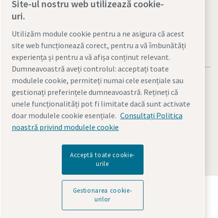
Site-ul nostru web utilizează cookie-
Vizitaţi site-ul
uri.
Utilizăm module cookie pentru a ne asigura că acest
site web funcționează corect, pentru a vă îmbunătăți
experiența și pentru a vă afișa conținut relevant.
Dumneavoastră aveți controlul: acceptați toate
modulele cookie, permiteți numai cele esențiale sau
gestionați preferințele dumneavoastră. Rețineți că
unele funcționalități pot fi limitate dacă sunt activate
doar modulele cookie esențiale.
Consultați Politica
Notificări legale şi de confidenţialitate
noastră privind modulele cookie
Gestionarea cookie-urilor
Accesibilitate
Hartă site
© 2026 Atlas Copco
Acceptă toate cookie-
urile
Descoperiți cum Grupul Atlas Copco oferă tehnologia
Gestionarea cookie-
care transformă viitorul.
urilor
Vizitați site-ul Atlas Copco