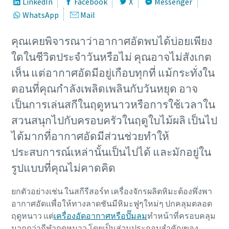
LinkedIn
Facebook
X
Messenger
WhatsApp
Mail
คุณเคยพิจารณาว่าอากาศอัดพบได้บ่อยเพียง
ใดในชีวิตประจําวันหรือไม่ คุณอาจไม่สังเกต
เห็น แต่อากาศอัดมีอยู่เกือบทุกที่ แม้กระทั่งใน
ตอนที่คุณกำลังเพลิดเพลินกับวันหยุด อาจ
เป็นการเล่นสกีในฤดูหนาวหรือการใช้เวลาใน
สวนสนุกไปกับครอบครัวในฤดูใบไม้ผลิ เป็นไป
ได้มากที่อากาศอัดมีส่วนช่วยทําให้
ประสบการณ์เหล่านั้นเป็นไปได้ และมักอยู่ใน
รูปแบบที่คุณไม่คาดคิด
ยกตัวอย่างเช่น ในสกีรีสอร์ท เครื่องจักรผลิตหิมะต้องพึ่งพา
อากาศอัดเเพื่อให้ทางลาดชันมีหิมะฟูๆใหม่ๆ ปกคลุมตลอด
ฤดูหนาว แต่
เครื่องอัดอากาศหรือปั๊มลม
ทำหน้าที่ครอบคลุม
มากกว่ากีฬาฤดูหนาว โดยเป็นส่วนประกอบสําคัญของ