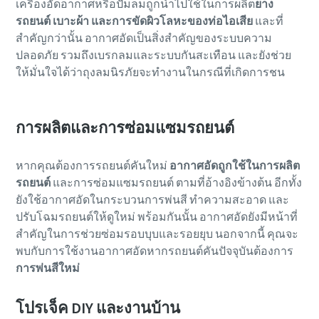
เครื่องอัดอากาศหรือปั๊มลมถูกนำไปใช้ในการผลิต
ยาง
รถยนต์ เบาะผ้า และการขัดผิวโลหะของท่อไอเสีย
และที่
สําคัญกว่านั้น อากาศอัดเป็นสิ่งสำคัญของระบบความ
ปลอดภัย รวมถึงเบรกลมและระบบกันสะเทือน และยังช่วย
ให้มั่นใจได้ว่าถุงลมนิรภัยจะทํางานในกรณีที่เกิดการชน
การผลิตและการซ่อมแซมรถยนต์
หากคุณต้องการรถยนต์คันใหม่
อากาศอัดถูกใช้ในการผลิต
รถยนต์
และการซ่อมแซมรถยนต์ ตามที่อ้างอิงข้างต้น อีกทั้ง
ยังใช้อากาศอัดในกระบวนการพ่นสี ทําความสะอาด และ
ปรับโฉมรถยนต์ให้ดูใหม่ พร้อมกันนั้น อากาศอัดยังมีหน้าที่
สำคัญในการช่วยซ่อมรอบบุบและรอยยุบ นอกจากนี้ คุณจะ
พบกับการใช้งานอากาศอัดหากรถยนต์คันปัจจุบันต้องการ
การพ่นสีใหม่
โปรเจ็ค DIY และงานบ้าน