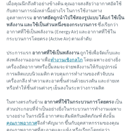
เมื่อคุณนึกถึงตัวอย่างข้างต้น คุณอาจสงสัยว่าอากาศอัดใช้
กับสถานการณ์เหล่านี้อย่างไร ในการใช้งานทาง
อุตสาหกรรม
อากาศอัด
ถูกนำไปใช้สองรูปแบบ ได้แก่ ใช้เป็น
พลังงาน และใช้เป็นส่วนหนึ่งของกระบวนการ
ซึ่งเรียกว่า
อากาศที่ใช้เป็นพลังงาน (Energy Air) และอากาศที่ใช้ใน
กระบวนการโดยตรง (Active Air) ตามลําดับ
ประการแรก
อากาศที่ใช้เป็นพลังงาน
ถูกใช้เพื่อจัดเก็บและ
ส่งพลังงานออกมาเพื่อ
ทำงานเชิงกลไก
โดยเฉพาะอย่างยิ่ง
เครื่องอัดอากาศหรือปั๊มลมจะจ่ายพลังงานให้กับอุปกรณ์
การผลิตแบบนิวแมติก ควบคุมการทำงานของหัวจับบน
เครื่องกลึง ทำความสะอาดชิ้นส่วนด้วยแรงดัน และถ่ายเท
หรือทําให้ชิ้นส่วนต่างๆ เย็นลงในระหว่างการผลิต
ในทางตรงกันข้าม
อากาศที่ใช้ในกระบวนการโดยตรง
เป็น
ส่วนประกอบที่จําเป็นอย่างยิ่งในกระบวนการทำงานเฉพาะ
บางอย่าง ในกรณีนี้ อากาศจะสัมผัสกับผลิตภัณฑ์ ดังนั้น
คุณภาพอากาศ
จึงสําคัญมาก ขึ้นกับอุตสาหกรรมของคุณ
คุณภาพอากาศที่สะอาดและแห้ง หรือเรียกโดยย่อว่า