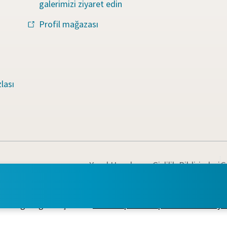
galerimizi ziyaret edin
Profil mağazası
lası
Yasal Uyarılar ve Gizlilik Bildirimleri
Ç
ıl sağladığını keşfedin.
Atlas Copco Group web sitesini ziya