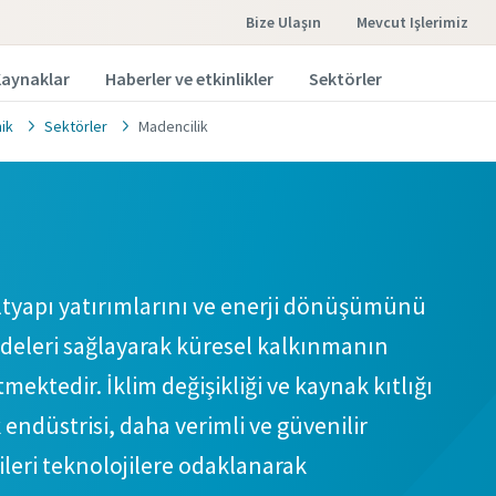
Bize Ulaşın
Mevcut Işlerimiz
aynaklar
Haberler ve etkinlikler
Sektörler
nik
Sektörler
Madencilik
altyapı yatırımlarını ve enerji dönüşümünü
eleri sağlayarak küresel kalkınmanın
ektedir. İklim değişikliği ve kaynak kıtlığı
endüstrisi, daha verimli ve güvenilir
ileri teknolojilere odaklanarak