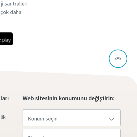
i santralleri
e çok daha
ları
Web sitesinin konumunu değiştirin:
lik
n