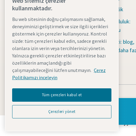
Web sitemiz çerezler
Su tahliye pompaları
kullanmaktadır.
Sürdürülebilirlik
Enerji depolama
Bu web sitesinin doğru çalışmasını sağlamak,
Sosyal sorumluluk:
sistemleri
deneyiminizi geliştirmek ve size ilgili içerikleri
Herkes İçin Su
göstermek için çerezler kullanıyoruz. Kontrol
Aydınlatma kuleleri
sizde: tüm çerezleri kabul edin, sadece gerekli
İçerik merkezi: blog,
olanlara izin verin veya tercihlerinizi yönetin.
Seyyar hava
kılavuzlar ve daha faz
Yalnızca gerekli çerezler etkinleştirilirse bazı
kompresörleri
özelliklerin amaçlandığı gibi
çalışmayabileceğini lütfen unutmayın.
Çerez
Elektrik jeneratörleri
Politikamızı inceleyin
Tüm çerezleri kabul et
Sorularınız var mı?
Çerezleri yönet
Atlas Copco Group'un geleceği dönüştüren teknolojiyi nas