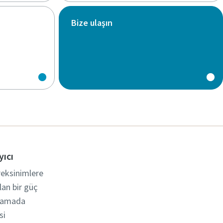
Bize ulaşın
yıcı
reksinimlere
lan bir güç
ulamada
si