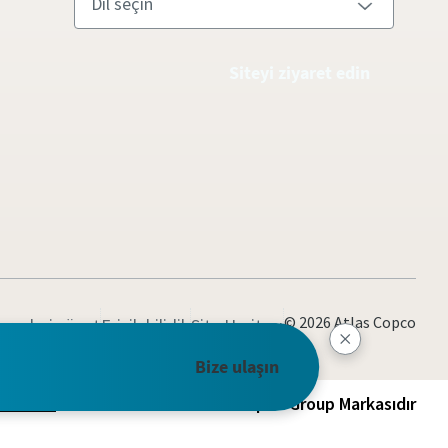
Siteyi ziyaret edin
© 2026 Atlas Copco
erezleri yönet
Erişilebilirlik
Site Haritası
Bize ulaşın
ret edin
Atlas Copco Group Markasıdır