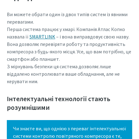
Дізнайтеся, як можна зробити процес пневматичного
Ви можете обрати один із двох типів систем із явними
транспортування більш ефективним.
перевагами.
Перша система працює у хмарі. Компанія Атлас Копко
Дізнатися
назвала її
SMARTLINK
– і вона виправдовує свою назву.
Вона дозволяє перевіряти роботу та продуктивність
компресора з будь-якого місця. Усе, що вам потрібно, це
смартфон або планшет.
З міркувань безпеки ця система дозволяє лише
віддалено контролювати ваше обладнання, але не
керувати ним.
Інтелектуальні технології стають
розумнішими
Чи знаєте ви, що однією з переваг інтелектуальної
системи контролю повітряного компресора є те,