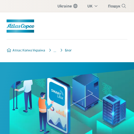
Ukraine
UK
Пошук
EN
Меню
Атлас Копко Україна
Блог