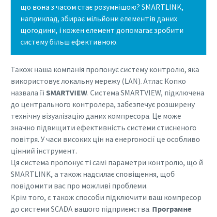
що вона з часом стає розумнішою? SMARTLINK,
наприклад, збирає мільйони елементів даних
щогодини, і кожен елемент допомагає зробити
систему більш ефективною.
Також наша компанія пропонує систему контролю, яка
використовує локальну мережу (LAN). Атлас Копко
назвала її
SMARTVIEW
. Система SMARTVIEW, підключена
до центрального контролера, забезпечує розширену
технічну візуалізацію даних компресора. Це може
значно підвищити ефективність системи стисненого
повітря. У часи високих цін на енергоносії це особливо
цінний інструмент.
Ця система пропонує ті самі параметри контролю, що й
SMARTLINK, а також надсилає сповіщення, щоб
повідомити вас про можливі проблеми.
Крім того, є також способи підключити ваш компресор
до системи SCADA вашого підприємства.
Програмне