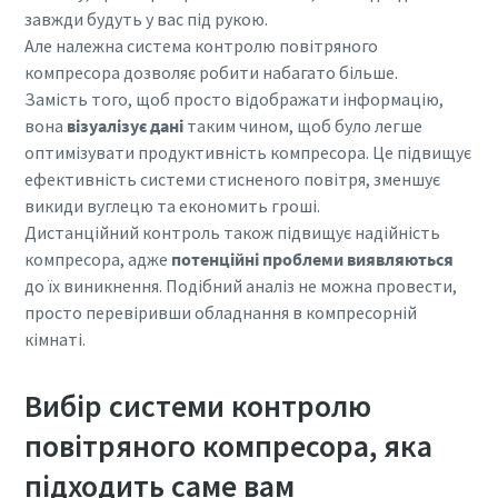
завжди будуть у вас під рукою.
Зменшення викидів вуглецю для екологічного
Але належна система контролю повітряного
виробництва – все, що вам потрібно знати
компресора дозволяє робити набагато більше.
Замість того, щоб просто відображати інформацію,
вона
візуалізує дані
таким чином, щоб було легше
Дізнатися
оптимізувати продуктивність компресора. Це підвищує
ефективність системи стисненого повітря, зменшує
викиди вуглецю та економить гроші.
Дистанційний контроль також підвищує надійність
компресора, адже
потенційні проблеми виявляються
до їх виникнення. Подібний аналіз не можна провести,
просто перевіривши обладнання в компресорній
кімнаті.
Вибір системи контролю
повітряного компресора, яка
Усе, що вам потрібно знати про процес
підходить саме вам
пневмотранспортування