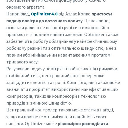
або забезпечити якомога довшу роботу кожного
окремого агрегата.
Наприклад,
Optimizer 4.0
від Атлас Копко
пристосує
подачу повітря до поточного попиту
. Це важливо,
оскільки далеко не всі повітряні системи постійно
працюють із повним навантаженням. Optimizer також
забезпечить роботу обладнання у
найефективнішому
робочому режимі та з оптимальною швидкістю, а не з
повним або мінімальним навантаженням протягом
тривалого часу.
Регулюючи подачу повітря і в той же час підтримуючи
стабільний тиск, центральний контролер може
заощадити енергію та гроші. Крім того, він також може
визначати пріоритет використання найефективніших
компресорів, таких як компресори з
технологією
приводів зі змінною швидкістю.
Центральний контролер також може стати в нагоді,
якщо ви прагнете оптимізувати надійність своєї
системи. Optimizer може
рівномірно розподілити