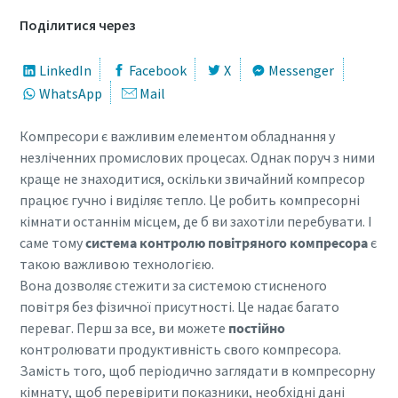
Поділитися через
LinkedIn
Facebook
X
Messenger
WhatsApp
Mail
Компресори є важливим елементом обладнання у
незліченних промислових процесах. Однак поруч з ними
краще не знаходитися, оскільки звичайний компресор
працює гучно і виділяє тепло. Це робить компресорні
кімнати останнім місцем, де б ви захотіли перебувати. І
саме тому
система контролю повітряного компресора
є
такою важливою технологією.
Вона дозволяє стежити за системою стисненого
повітря без фізичної присутності. Це надає багато
переваг. Перш за все, ви можете
постійно
контролювати продуктивність свого компресора.
Замість того, щоб періодично заглядати в компресорну
10 кроків до екологічного та більш
кімнату, щоб перевірити показники, необхідні дані
ефективного виробництва