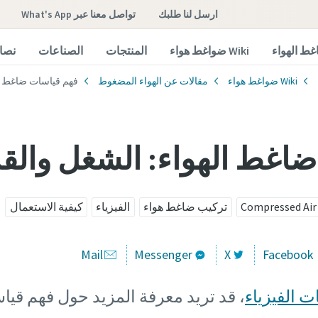
ارسل لنا طلبك
تواصل معنا عبر What's App
غط الهواء
Wiki ضواغط هواء
المنتجات
الصناعات
نصائ
Wiki ضواغط هواء
مقالات عن الهواء المضغوط
فهم قياسات ضاغط ال
اغط الهواء: الشغل والقد
Compressed Air
تركيب ضاغط هواء
الفيزياء
كيفية الاستعمال
Mail
Messenger
X
Facebook
 الفيزياء
، قد تريد معرفة المزيد حول فهم قي