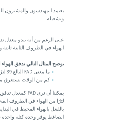
وتشغيله.
الهواء في الظروف الثابتة ثابتة وب
يوضح المثال التالي تدفق الهواء الحر 
ما معنى FAD البالغ 39 لترًا/ثانية للضاغط الذي يعمل عند 10 بار (e)؟
كم من الوقت يستغرق ملء خزان سعة 39 لت
لترًا من الهواء في الظروف المح
الضاغط يوفر وحدة كتلة واحدة في الثانية، فإننا نحتاج إ