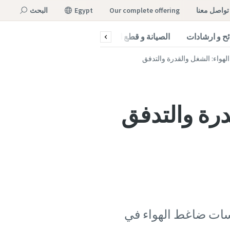
تواصل معنا
our complete offering
Egypt
البحث
ح و ارشادات
الصيانة و قطع الغيار
القائمة
هواء: الشغل والقدرة والتدفق
رة والتدفق
اسات ضاغط الهواء في