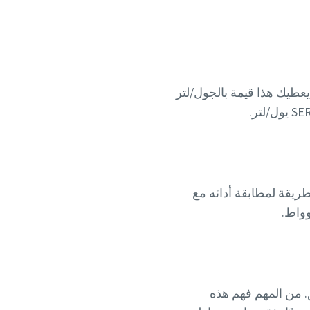
المطلوبة لتوصيل 1 لتر من FAD عند ضغط معين. يعطيك هذا قيمة بالجول/لتر
يقة لمطابقة أدائه مع
وواط.
ق. من المهم فهم هذه