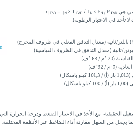
ي هي q
P
× P
/ T
× T
= q
FAD
N
FAD
N
N /
FAD
ا تأخذ في الاعتبار الرطوبة).
يوتن/ثانية (معدل التدفق في الظروف القياسية)
 °م / 68 °ف)
°م / 32°ف)
كال)
اسكال)
الحقيقية، مع الأخذ في الاعتبار الضغط ودرجة الحرارة التي
ما يجعل من السهل مقارنة أداء الضاغط عبر الأنظمة المختلفة.