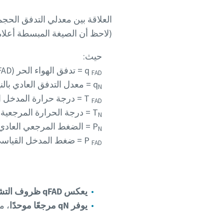
العلاقة بين معدلي التدفق الحجم
(لاحظ أن الصيغة المبسطة أعلاه ل
حيث:
q
= تدفق الهواء الحر (FAD) باللتر/ثانية (معدل التدفق الفعلي في ظروف المخرج)
FAD
q
= معدل التدفق العادي بالن
N
T
= درجة حرارة المدخل القياسية (20
FAD
T
= درجة الحرارة المرجعية العادية (0
N
P
= الضغط المرجعي العادي (1,013 بار (أ) / 101,3 كيلو باس
N
P
= ضغط المدخل القياسي (1,00 بار (أ) / 100 كيلو ب
FAD
يعكس qFAD ظروف التشغيل
يوفر qN مرجعًا موحدًا
، م