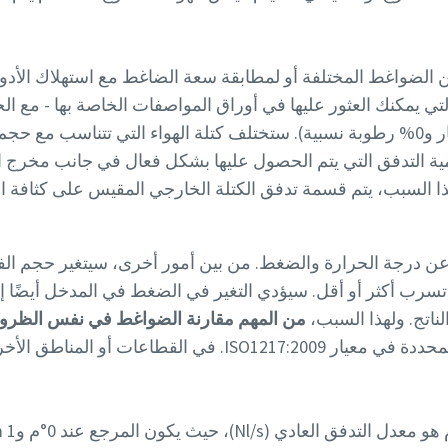
م FAD للمقارنة بين الضواغط المختلفة أو لمطابقة سعة الضاغط مع استهلاك ا
داة - والتي يمكنك العثور عليها في أوراق المواصفات الخاصة بها -
المرجعية (التي تكون 20 °م و1 بار و0% رطوبة نسبية). ستختلف كتلة الهواء التي تت
 كمية التدفق التي يتم الحصول عليها بشكل فعال في جانب مخرج ا
ا السبب، يتم قسمة تدفق الكتلة الخارجي المقيس على كثافة اله
جة عن درجة الحرارة والضغط. من بين أمور أخرى، سيتغير حجم ا
رب أكثر أو أقل. سيؤدي التغير في الضغط في المدخل أيضًا إل
ناتج. ولهذا السبب،
من المهم مقارنة الضواغط في نفس الظروف
المرجعية المحددة في معيار ISO1217:2009. في القطا
N)، حيث يكون المرجع عند 0°م و1 atm و0% رطوبة.