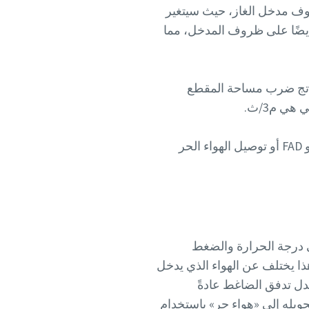
روف مدخل الغاز، حيث سيتغير
أيضًا على ظروف المدخل، مما
ناتج ضرب مساحة المقطع
ي م3/ث.
ومع ذلك، عند شراء ضاغط، ستجد عادةً سعة الضاغط، معبرًا عنها باللتر/الثانية (لتر/ثانية). وهذا هو FAD أو توصيل الهواء الحر
ي درجة الحرارة والضغط
ذا يختلف عن الهواء الذي يدخل
ل تدفق الضاغط عادةً
حويله إلى «هواء حر» باستخدام