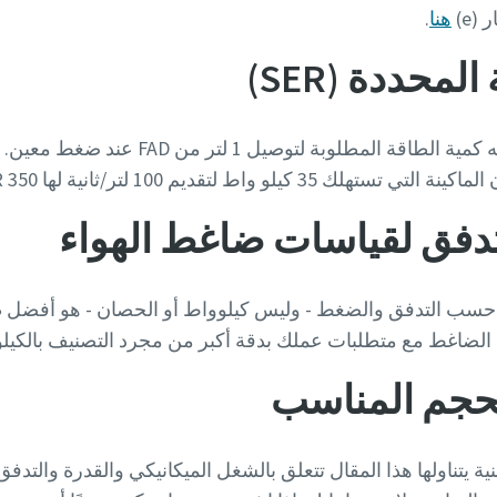
هنا
.
محددة (SER)
SER هو مقياس للكفاءة، يُعبر عنه كمية الطاقة 
اط لتقديم 100 لتر/ثانية لها SER 350 يول/لتر.
تدفق لقياسات ضاغط الهواء
 حسب التدفق والضغط - وليس كيلوواط أو الحصان - هو أفضل طر
لضاغط مع متطلبات عملك بدقة أكبر من مجرد التصنيف بالكيل
حجم المناسب
ة يتناولها هذا المقال تتعلق بالشغل الميكانيكي والقدرة والتدف