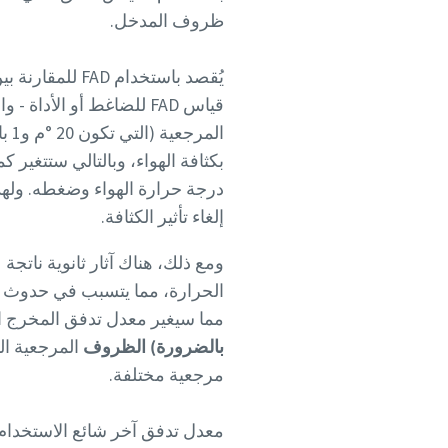
ظروف المدخل.
يُقصد باستخدا
قياس FAD للضاغط أو الأ
بكثافة الهواء، وبالتالي ستتغير
درجة حرارة الهواء وضغطه. ولهذ
إلغاء تأثير الكثافة.
ومع ذلك، هناك آثار ثانوية نات
الحرارة، مما يتسبب في حدوث تس
مما سيغير معدل تدفق المخرج ال
بالضرورة) الظروف
مرجعية مختلفة.
معدل تدفق آخر شائع الاستخدام هو معدل التدفق العادي (l/s