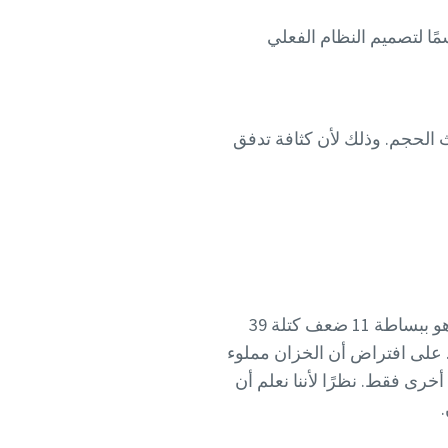
ناعيون على qN لإجراء قياس مرجعي، بينما يعد qFAD أمرًا حاسمًا لتصميم النظام الفعلي
دفق كتلة معبر عنه من حيث الحجم. وذلك لأن كثافة تدفق
يمكننا أن نرى FAD كمعدل تدفق كتلي. إجمالي كتلة 39 لترًا من الهواء عند 10 بار (e) أو 11 بار (a) هو ببساطة 11 ضعف كتلة 39
. على افتراض أن الخزان مملوء
البداية، فهناك بالفعل "وحدة كتلة" واحدة داخله ونحتاج إلى 10 وحدات أخرى فقط. نظرًا لأننا نعلم أن