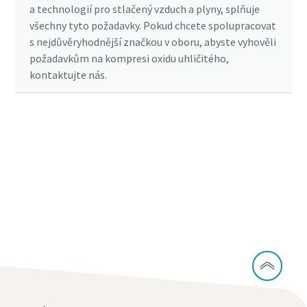
a technologií pro stlačený vzduch a plyny, splňuje
všechny tyto požadavky. Pokud chcete spolupracovat
s nejdůvěryhodnější značkou v oboru, abyste vyhověli
požadavkům na kompresi oxidu uhličitého,
kontaktujte nás.
Získejte více informací o našem
kompresoru CO2
Získejte další informace o řešení zachycování
uhlíku