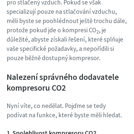
pro stlačený vzduch. Pokud se však
specializují pouze na stlačování vzduchu,
měli byste se poohlédnout ještě trochu dále,
10 steps to a green and more efficient
production
protože pokud jde o kompresi CO
, je
2
důležité, abyste získali řešení, které splňuje
Carbon reduction for green production - all you need to
vaše specifické požadavky, a nepořídili si
know
pouze běžně dostupný kompresor.
Více informací
Nalezení správného dodavatele
kompresoru CO2
Nyní víte, co nedělat. Pojďme se tedy
podívat na funkce, které byste měli hledat.
1. Spolehlivost kompresoru CO2