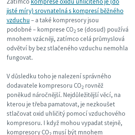
Zatímco
komprese oxidu uhličitého je (do
jisté míry) srovnatelná s kompresí běžného
vzduchu
– a také kompresory jsou
podobné – komprese CO
se (dosud) používá
2
mnohem vzácněji, zatímco celá průmyslová
odvětví by bez stlačeného vzduchu nemohla
fungovat.
V důsledku toho je nalezení správného
dodavatele kompresoru CO
rovněž
2
poněkud náročnější. Nejdůležitější věcí, na
kterou je třeba pamatovat, je nezkoušet
stlačovat oxid uhličitý pomocí vzduchového
kompresoru. I když mohou vypadat stejně,
kompresory CO
musí být mnohem
2