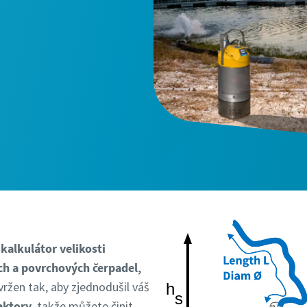
kalkulátor velikosti
h a povrchových čerpadel,
avržen tak, aby zjednodušil váš
aktory
, takže můžete činit