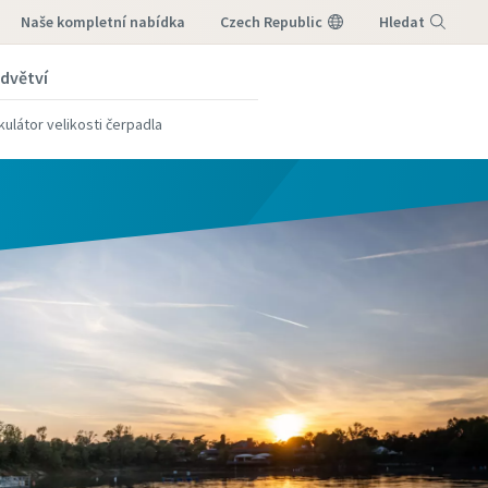
naše kompletní nabídka
Czech Republic
Hledat
dvětví
Nabídka
kulátor velikosti čerpadla