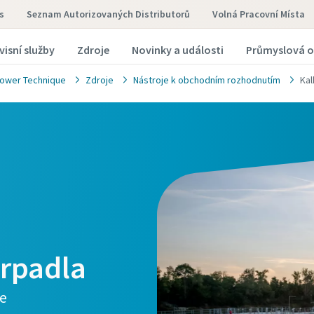
s
Seznam Autorizovaných Distributorů
Volná Pracovní Místa
visní služby
Zdroje
Novinky a události
Průmyslová o
ower Technique
Zdroje
Nástroje k obchodním rozhodnutím
Kal
erpadla
te