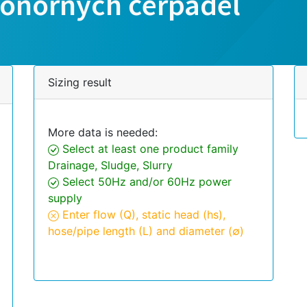
 ponorných čerpadel