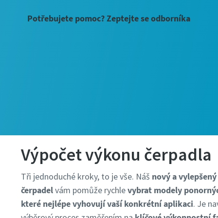
Potřebujete pomoc? Zeptejte se odborníka
Výpočet výkonu čerpadla
Tři jednoduché kroky, to je vše. Náš
nový a vylepšený 
čerpadel
vám pomůže rychle
vybrat modely ponornýc
které nejlépe vyhovují vaší konkrétní aplikaci
. Je n
výběrový proces zaměřením na
klíčové výkonnostní f