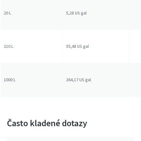
20 L
5,28 US gal
210 L
55,48 US gal
1000 L
264,17 US gal
Často kladené dotazy