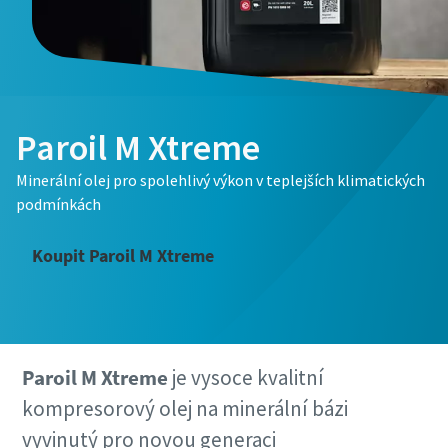
Paroil M Xtreme
Minerální olej pro spolehlivý výkon v teplejších klimatických
podmínkách
Koupit Paroil M Xtreme
Paroil M Xtreme
je vysoce kvalitní
kompresorový olej na minerální bázi
vyvinutý pro novou generaci