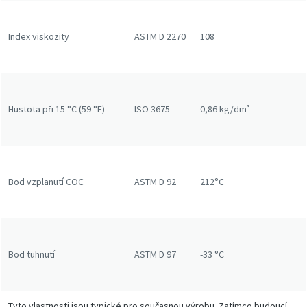
Index viskozity
ASTM D 2270
108
Hustota při 15 °C (59 °F)
ISO 3675
0,86 kg/dm³
Bod vzplanutí COC
ASTM D 92
212°C
Bod tuhnutí
ASTM D 97
-33 °C
Tyto vlastnosti jsou typické pro současnou výrobu. Zatímco budoucí