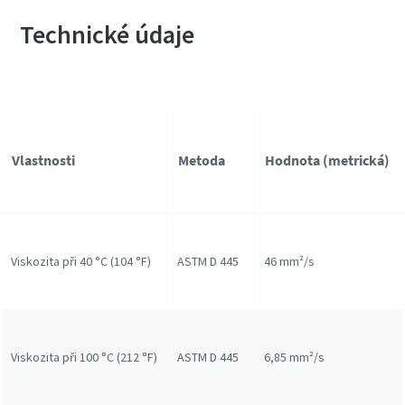
Technické údaje
Vlastnosti
Metoda
Hodnota (metrická)
Viskozita při 40 °C (104 °F)
ASTM D 445
46 mm²/s
Viskozita při 100 °C (212 °F)
ASTM D 445
6,85 mm²/s