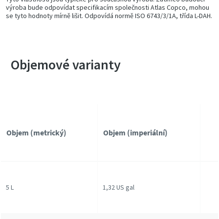
výroba bude odpovídat specifikacím společnosti Atlas Copco, mohou
se tyto hodnoty mírně lišit. Odpovídá normě ISO 6743/3/1A, třída L-DAH.
Objemové varianty
Objem (metrický)
Objem (imperiální)
5 L
1,32 US gal