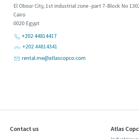
El Obour City, 1st industrial zone -part 7-Block No 130
Cairo
0020
Egypt
+202 44814417
+202 44814341
rental.me@atlascopco.com
Contact us
Atlas Copc