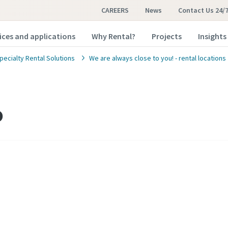
CAREERS
News
Contact Us 24/
ices and applications
Why Rental?
Projects
Insights
pecialty Rental Solutions
We are always close to you! - rental locations
o