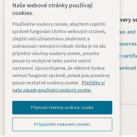
Naše webové stránky používají
cookies.
Contact us today
Discovery s
Používáme soubory cookie, abychom zajistili
24/7 Emergency support
News and 
správné fungování těchto webových stránek,
zlepšili vaši uživatelskou zkušenost a
Resources
Our services
zobrazovali relevantní obsah. Volba je na vás:
přijměte všechny soubory cookie, povolte
ISO certifi
Fleet
pouze ty nezbytné nebo zvolte vastní
Download
nastavení. Upozorňujeme, že některé funkce
Industries
nemusí fungovat správně, pokud jsou povoleny
Why rental?
pouze nezbytné soubory cookie.
Přečtěte si
naše zásady používání souborů cookie.
Přijmout všechny soubory cookie
Přizpůsobit nastavení cookies