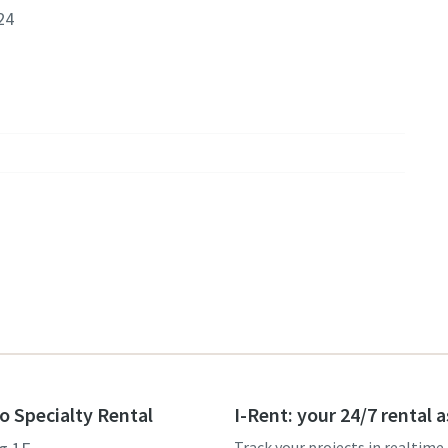
24
o Specialty Rental
I-Rent: your 24/7 rental 
Track your projects in realtime