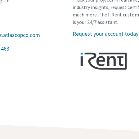
g 1F
industry insights, request certi
much more. The I-Rent custom
is your 24/7 assistant.
Request your account today
z.atlascopco.com
 463