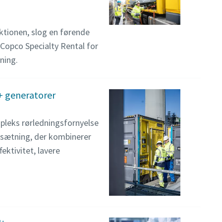
ktionen, slog en førende
opco Specialty Rental for
ning.
 + generatorer
mpleks rørledningsfornyelse
opsætning, der kombinerer
ektivitet, lavere