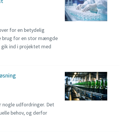
lt
over for en betydelig
de brug for en stor mængde
 gik ind i projektet med
løsning
r nogle udfordringer. Det
elle behov, og derfor