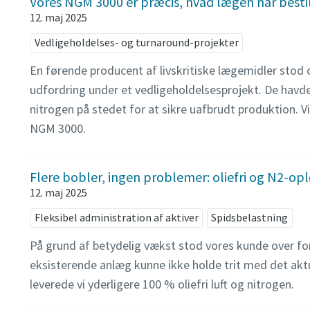
Vores NGM 3000 er præcis, hvad lægen har besti
12. maj 2025
Vedligeholdelses- og turnaround-projekter
En førende producent af livskritiske lægemidler stod 
udfordring under et vedligeholdelsesprojekt. De hav
nitrogen på stedet for at sikre uafbrudt produktion. Vi
NGM 3000.
Flere bobler, ingen problemer: oliefri og N2-op
12. maj 2025
Fleksibel administration af aktiver
Spidsbelastning
På grund af betydelig vækst stod vores kunde over fo
eksisterende anlæg kunne ikke holde trit med det aktu
leverede vi yderligere 100 % oliefri luft og nitrogen.