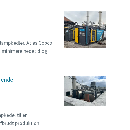
 dampkedler. Atlas Copco
at minimere nedetid og
ende i
pkedel til en
afbrudt produktion i