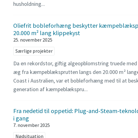
husholdning...
Oliefrit bobleforhæng beskytter kæmpeblæksp
20.000 m² lang klippekyst
25. november 2025
Særlige projekter
Da en rekordstor, giftig algeopblomstring truede me
æg fra kæmpeblæksprutten langs den 20.000 m² lange 
Coast i Australien, var et bobleforhæng med til at be
generation af kæmpeblækspru...
Fra nedetid til oppetid: Plug-and-Steam-teknol
i gang
7. november 2025
Nødsituation