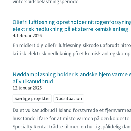
vinterspidsbelastningsperiode.
Oliefri luftløsning opretholder nitrogenforsynin
elektrisk nedlukning på et større kemisk anlæg
4. februar 2026
En midlertidig oliefri luftløsning sikrede uafbrudt nit
kritisk elektrisk nedlukning på et kemisk anlægskompl
Nøddampløsning holder islandske hjem varme e
af vulkanudbrud
12. januar 2026
Særlige projekter
Nødsituation
Da et vulkanudbrud i Island forstyrrede et fjernvarmea
husstande i fare for at miste varmen på den koldeste t
Specialty Rental trådte til med en hurtig, pålidelig da