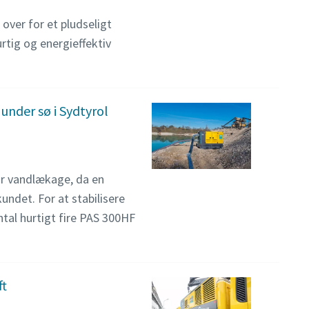
over for et pludseligt
rtig og energieffektiv
under sø i Sydtyrol
tor vandlækage, da en
kundet. For at stabilisere
tal hurtigt fire PAS 300HF
ft