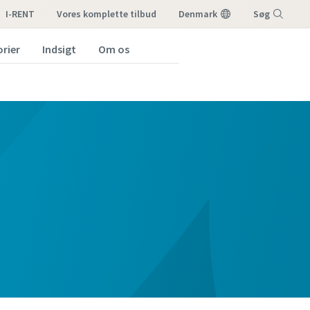
I-RENT
vores komplette tilbud
Denmark
Søg
orier
Indsigt
Om os
Menu