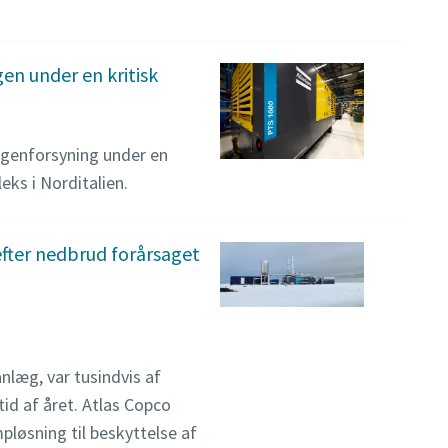
gen under en kritisk
rogenforsyning under en
eks i Norditalien.
fter nedbrud forårsaget
nlæg, var tusindvis af
id af året. Atlas Copco
mpløsning til beskyttelse af