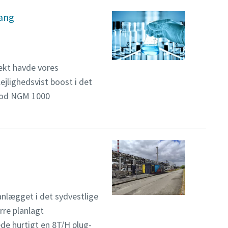
gang
jekt havde vores
ejlighedsvist boost i det
 mod NGM 1000
anlægget i det sydvestlige
rre planlagt
de hurtigt en 8T/H plug-