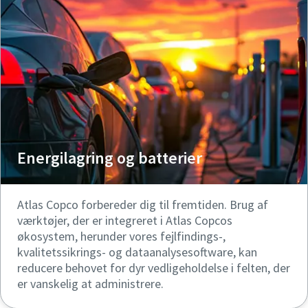
Energilagring og batterier
Atlas Copco forbereder dig til fremtiden. Brug af
værktøjer, der er integreret i Atlas Copcos
økosystem, herunder vores fejlfindings-,
kvalitetssikrings- og dataanalysesoftware, kan
reducere behovet for dyr vedligeholdelse i felten, der
er vanskelig at administrere.