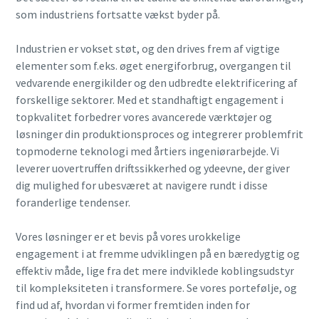
yderligere oplysninger i vores
yderligere oplysninger i vores
yderligere oplysninger i vores
som industriens fortsatte vækst byder på.
politik om beskyttelse af
politik om beskyttelse af
politik om beskyttelse af
personlige oplysninger.
personlige oplysninger.
personlige oplysninger.
Industrien er vokset støt, og den drives frem af vigtige
elementer som f.eks. øget energiforbrug, overgangen til
Jeg har læst og accepteret
Jeg har læst og accepteret
Jeg har læst og accepteret
vedvarende energikilder og den udbredte elektrificering af
privatlivspolitikken
privatlivspolitikken
privatlivspolitikken
forskellige sektorer. Med et standhaftigt engagement i
topkvalitet forbedrer vores avancerede værktøjer og
løsninger din produktionsproces og integrerer problemfrit
Indsend
Indsend
Indsend
topmoderne teknologi med årtiers ingeniørarbejde. Vi
leverer uovertruffen driftssikkerhed og ydeevne, der giver
dig mulighed for ubesværet at navigere rundt i disse
Jeg er ikke en robot
Jeg er ikke en robot
Jeg er ikke en robot
Klik for at starte verifikationen
Klik for at starte verifikationen
Klik for at starte verifikationen
foranderlige tendenser.
Friendly
Friendly
Friendly
Captcha ⇗
Captcha ⇗
Captcha ⇗
Vores løsninger er et bevis på vores urokkelige
engagement i at fremme udviklingen på en bæredygtig og
effektiv måde, lige fra det mere indviklede koblingsudstyr
til kompleksiteten i transformere. Se vores portefølje, og
find ud af, hvordan vi former fremtiden inden for