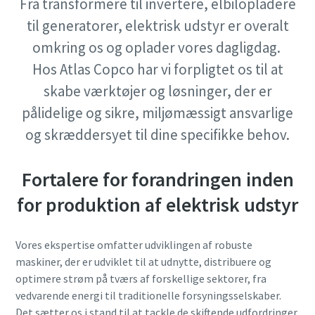
Fra transformere til invertere, elbilopladere
Anmodning
Anmodning
Anmodning
til generatorer, elektrisk udstyr er overalt
Se alle
Se alle
omkring os og oplader vores dagligdag.
Anmodningstype
Anmodningstype
Anmodningstype
Hos Atlas Copco har vi forpligtet os til at
skabe værktøjer og løsninger, der er
Ethvert spørgsmål eller anmodning
Ethvert spørgsmål eller anmodning
Ethvert spørgsmål eller anmodning
pålidelige og sikre, miljømæssigt ansvarlige
og skræddersyet til dine specifikke behov.
Fortalere for forandringen inden
for produktion af elektrisk udstyr
Vores ekspertise omfatter udviklingen af robuste
Ved at indsende denne anmodning
Ved at indsende denne anmodning
Ved at indsende denne anmodning
maskiner, der er udviklet til at udnytte, distribuere og
giver du Atlas Copco mulighed for
giver du Atlas Copco mulighed for
giver du Atlas Copco mulighed for
optimere strøm på tværs af forskellige sektorer, fra
at kontakte dig via de indsamlede
at kontakte dig via de indsamlede
at kontakte dig via de indsamlede
vedvarende energi til traditionelle forsyningsselskaber.
oplysninger. Du kan finde
oplysninger. Du kan finde
oplysninger. Du kan finde
Det sætter os i stand til at tackle de skiftende udfordringer,