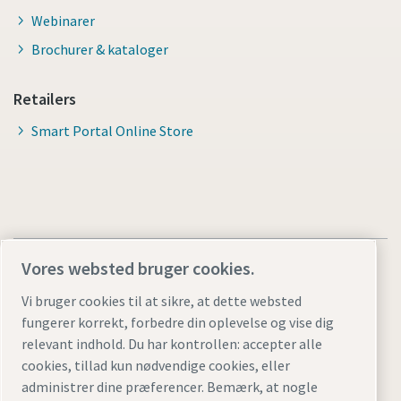
Webinarer
Brochurer & kataloger
Retailers
Smart Portal Online Store
Vores websted bruger cookies.
Vi bruger cookies til at sikre, at dette websted
fungerer korrekt, forbedre din oplevelse og vise dig
Juridiske bemærkninger og bemærkninger om beskyttelse
relevant indhold. Du har kontrollen: accepter alle
af personlige oplysninger
cookies, tillad kun nødvendige cookies, eller
Styring af cookies
Tilgængelighed
Sitemap
administrer dine præferencer. Bemærk, at nogle