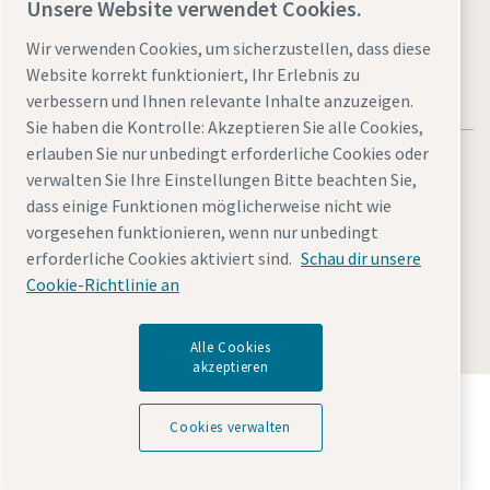
Unsere Website verwendet Cookies.
Wir verwenden Cookies, um sicherzustellen, dass diese
Website korrekt funktioniert, Ihr Erlebnis zu
verbessern und Ihnen relevante Inhalte anzuzeigen.
Sie haben die Kontrolle: Akzeptieren Sie alle Cookies,
erlauben Sie nur unbedingt erforderliche Cookies oder
verwalten Sie Ihre Einstellungen Bitte beachten Sie,
dass einige Funktionen möglicherweise nicht wie
vorgesehen funktionieren, wenn nur unbedingt
Rechtliche Hinweise und Datenschutzerklärung
erforderliche Cookies aktiviert sind.
Schau dir unsere
Cookies verwalten
Barrierefreiheit
Sitemap
Cookie-Richtlinie an
© 2026 Atlas Copco
Alle Cookies
akzeptieren
Entdecken Sie, wie die Atlas Copco Group
Technologien ermöglicht, die die Zukunft verändern.
Cookies verwalten
Besuchen Sie die Website der Atlas Copco Group