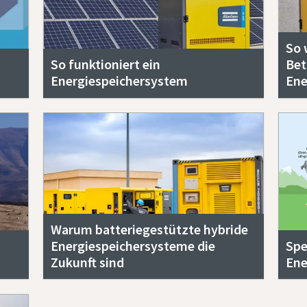
So 
So funktioniert ein
Bet
Energiespeichersystem
Ene
Warum batteriegestützte hybride
Energiespeichersysteme die
Spe
Zukunft sind
Ene