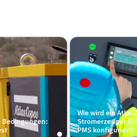
Wie wird ein Atlas
 Bedingungen:
Stromerzeuger für
st
PMS konfiguriert?