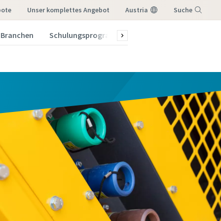
bote
Unser komplettes Angebot
Austria
Suche
Branchen
Schulungsprogramm 2026
Menü