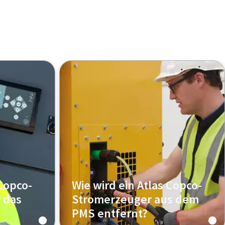
 Copco-
Wie wird ein Atlas Copco-
 das
Stromerzeuger aus dem
PMS entfernt?