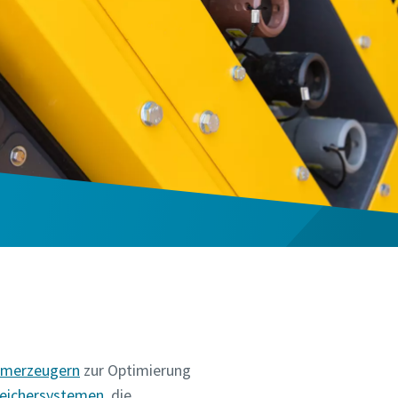
omerzeugern
zur Optimierung
peichersystemen
, die