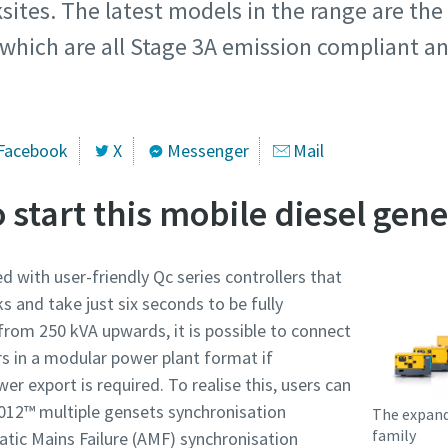
tes. The latest models in the range are the
hich are all Stage 3A emission compliant and
Facebook
X
Messenger
Mail
o start this mobile diesel gen
with user-friendly Qc series controllers that
s and take just six seconds to be fully
from 250 kVA upwards, it is possible to connect
s in a modular power plant format if
wer export is required. To realise this, users can
012™ multiple gensets synchronisation
The expand
family
tic Mains Failure (AMF) synchronisation