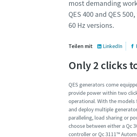
most demanding worksi
QES 400 and QES 500, w
60 Hz versions.
Teilen mit
LinkedIn
Only 2 clicks t
QES generators come equipped 
provide power within two click
operational. With the models 
and deploy multiple generator
paralleling, load sharing or po
choose between either a Qc 3
controller or Qc 3111™ Automa