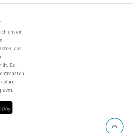
r
ich um ein
n
sten, das
n
lft. Es
ichtmasten
odulare
g uvm.