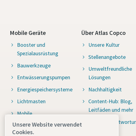
Mobile Geräte
Über Atlas Copco
Booster und
Unsere Kultur
Spezialausrüstung
Stellenangebote
Bauwerkzeuge
Umweltfreundliche
Entwässerungspumpen
Lösungen
Energiespeichersysteme
Nachhaltigkeit
Lichtmasten
Content-Hub: Blog,
Leitfäden und mehr
Mobile
Druckluftkompressoren
Soziale Verantwortu
Unsere Website verwendet
Water for All
Cookies.
Stromerzeuger