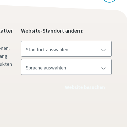
ätter
Website-Standort ändern:
onen,
gang
ukten
Website besuchen