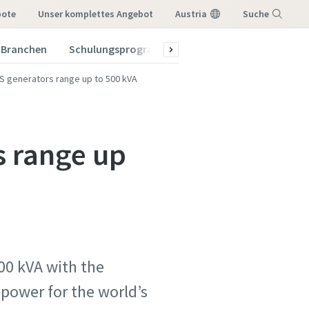
bote
Unser komplettes Angebot
Austria
Suche
Branchen
Schulungsprogramm 2026
Menü
S generators range up to 500 kVA
s range up
00 kVA with the
 power for the world’s