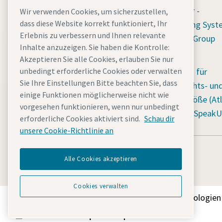
Hinweisgeber -
Wir verwenden Cookies, um sicherzustellen,
dass diese Website korrekt funktioniert, Ihr
Whistleblowing Syst
Erlebnis zu verbessern und Ihnen relevante
(Atlas Copco Group
Inhalte anzuzeigen. Sie haben die Kontrolle:
SpeakUp)
Akzeptieren Sie alle Cookies, erlauben Sie nur
Meldesystem für
unbedingt erforderliche Cookies oder verwalten
Sie Ihre Einstellungen Bitte beachten Sie, dass
Menschenrechts- un
einige Funktionen möglicherweise nicht wie
Umweltverstöße (Atl
vorgesehen funktionieren, wenn nur unbedingt
Copco Group SpeakU
erforderliche Cookies aktiviert sind.
Schau dir
unsere Cookie-Richtlinie an
Alle Cookies akzeptieren
Cookies verwalten
Entdecken Sie, wie die Atlas Copco Group Technologien 
Teil der Atlas Copco Group