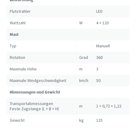
Flutstrahler
LED
Wattzahl
W
4 × 120
Mast
Typ
Manuell
Rotation
Grad
360
Maximale Höhe
m
3
Maximale Windgeschwindigkeit
km/h
50
Abmessungen und Gewicht
Transportabmessungen
m
1 × 0,72 × 1,22
Feste Zugstange (L × B × H)
Gewicht
kg
125