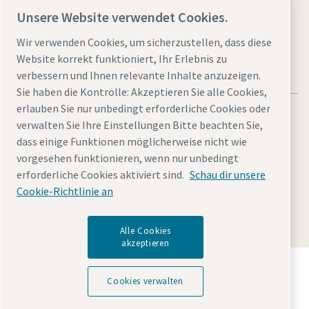
Website besuchen
Unsere Website verwendet Cookies.
Wir verwenden Cookies, um sicherzustellen, dass diese
Website korrekt funktioniert, Ihr Erlebnis zu
verbessern und Ihnen relevante Inhalte anzuzeigen.
Sie haben die Kontrolle: Akzeptieren Sie alle Cookies,
erlauben Sie nur unbedingt erforderliche Cookies oder
verwalten Sie Ihre Einstellungen Bitte beachten Sie,
dass einige Funktionen möglicherweise nicht wie
vorgesehen funktionieren, wenn nur unbedingt
Rechtliche Hinweise und Datenschutzerklärung
erforderliche Cookies aktiviert sind.
Schau dir unsere
Cookies verwalten
Barrierefreiheit
Sitemap
Cookie-Richtlinie an
© 2026 Atlas Copco
Alle Cookies
akzeptieren
Entdecken Sie, wie die Atlas Copco Group
Technologien ermöglicht, die die Zukunft verändern.
Cookies verwalten
Besuchen Sie die Website der Atlas Copco Group