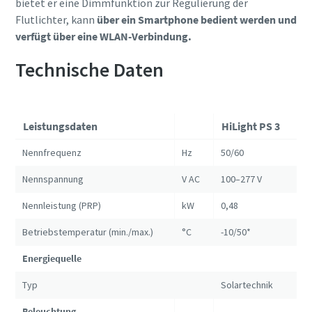
bietet er eine Dimmfunktion zur Regulierung der
Flutlichter, kann
über ein Smartphone bedient werden und
verfügt über eine WLAN-Verbindung.
Technische Daten
Leistungsdaten
HiLight PS 3
Nennfrequenz
Hz
50/60
Nennspannung
V AC
100–277 V
Nennleistung (PRP)
kW
0,48
Betriebstemperatur (min./max.)
°C
-10/50*
Energiequelle
Typ
Solartechnik
Beleuchtung