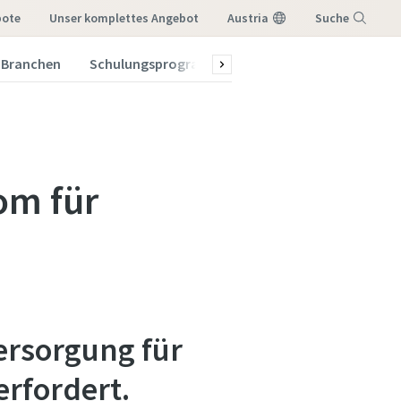
bote
Unser komplettes Angebot
Austria
Suche
Branchen
Schulungsprogramm 2026
Menü
om für
ersorgung für
erfordert.