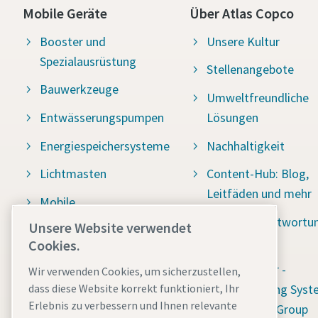
Mobile Geräte
Über Atlas Copco
Booster und
Unsere Kultur
Spezialausrüstung
Stellenangebote
Bauwerkzeuge
Umweltfreundliche
Entwässerungspumpen
Lösungen
Energiespeichersysteme
Nachhaltigkeit
Lichtmasten
Content-Hub: Blog,
Leitfäden und mehr
Mobile
Druckluftkompressoren
Soziale Verantwortu
Unsere Website verwendet
Water for All
Cookies.
Stromerzeuger
Hinweisgeber -
Wir verwenden Cookies, um sicherzustellen,
Whistleblowing Syst
dass diese Website korrekt funktioniert, Ihr
Erlebnis zu verbessern und Ihnen relevante
(Atlas Copco Group