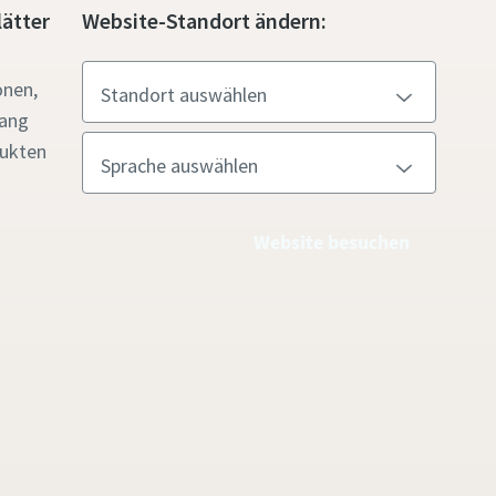
ätter
Website-Standort ändern:
onen,
gang
ukten
Website besuchen