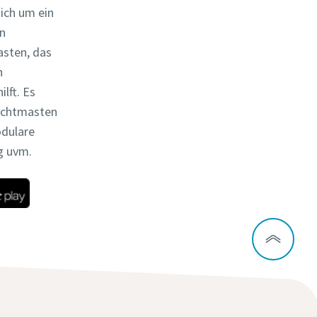
ich um ein
n
sten, das
n
lft. Es
ichtmasten
odulare
g uvm.