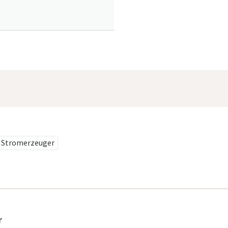
e Stromerzeuger
r