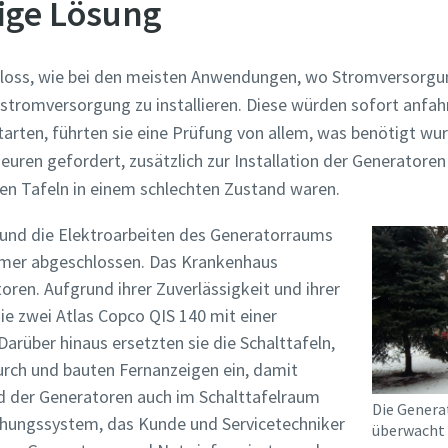
sige Lösung
loss, wie bei den meisten Anwendungen, wo Stromversorgung 
tstromversorgung zu installieren. Diese würden sofort anfa
tarten, führten sie eine Prüfung von allem, was benötigt wu
uren gefordert, zusätzlich zur Installation der Generatoren
nen Tafeln in einem schlechten Zustand waren.
und die Elektroarbeiten des Generatorraums
hmer abgeschlossen. Das Krankenhaus
toren. Aufgrund ihrer Zuverlässigkeit und ihrer
e zwei Atlas Copco QIS 140 mit einer
arüber hinaus ersetzten sie die Schalttafeln,
urch und bauten Fernanzeigen ein, damit
d der Generatoren auch im Schalttafelraum
Die Genera
chungssystem, das Kunde und Servicetechniker
überwacht 