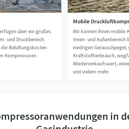
Mobile Druckluftkomp
erfügen über ein großes
Wir können Ihnen mobile
- und Druckbereich.
Innen- und Außenbereich l
 die Belüftungskosten
niedrigen Geräuschpegel, e
len Kompressoren.
Kraftstoffverbrauch, weg
Wiederverkaufswert, einer 
und vielem mehr.
ompressoranwendungen in de
Gasindustrie