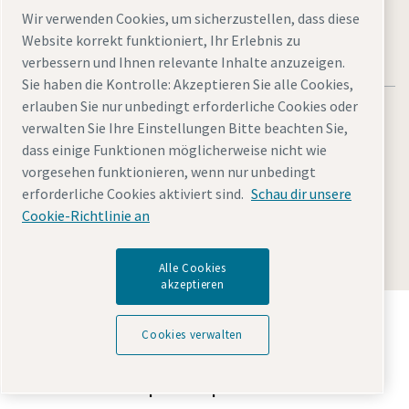
Wir verwenden Cookies, um sicherzustellen, dass diese
Website korrekt funktioniert, Ihr Erlebnis zu
verbessern und Ihnen relevante Inhalte anzuzeigen.
Sie haben die Kontrolle: Akzeptieren Sie alle Cookies,
erlauben Sie nur unbedingt erforderliche Cookies oder
verwalten Sie Ihre Einstellungen Bitte beachten Sie,
dass einige Funktionen möglicherweise nicht wie
vorgesehen funktionieren, wenn nur unbedingt
Rechtliche Hinweise und Datenschutzerklärung
erforderliche Cookies aktiviert sind.
Schau dir unsere
Cookies verwalten
Barrierefreiheit
Sitemap
Cookie-Richtlinie an
© 2026 Atlas Copco
Alle Cookies
akzeptieren
Entdecken Sie, wie die Atlas Copco Group
Technologien ermöglicht, die die Zukunft verändern.
Cookies verwalten
Besuchen Sie die Website der Atlas Copco Group
Teil der Atlas Copco Group