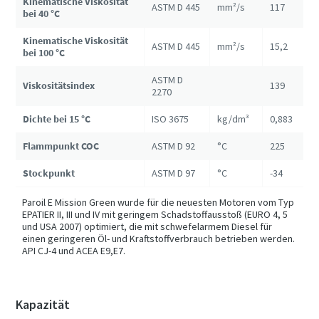
Kinematische Viskosität
ASTM D 445
mm²/s
117
bei 40 °C
Kinematische Viskosität
ASTM D 445
mm²/s
15,2
bei 100 °C
ASTM D
Viskositätsindex
139
2270
Dichte bei 15 °C
ISO 3675
kg/dm³
0,883
Flammpunkt COC
ASTM D 92
°C
225
Stockpunkt
ASTM D 97
°C
-34
Paroil E Mission Green wurde für die neuesten Motoren vom Typ
EPATIER II, III und IV mit geringem Schadstoffausstoß (EURO 4, 5
und USA 2007) optimiert, die mit schwefelarmem Diesel für
einen geringeren Öl- und Kraftstoffverbrauch betrieben werden.
API CJ-4 und ACEA E9,E7.
Kapazität