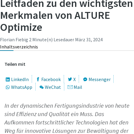
Leitfaden zu den wichtigsten
Merkmalen von ALTURE
Zeit für eine Kalibrierung oder
Optimize
Werkzeugprüfung?
Sichern Sie Ihre Qualität und reduzieren Sie Fehler durch
Florian Fiebig
2 Minute(n) Lesedauer
März 31, 2024
Werkzeugkalibrierung und akkreditierte
Inhaltsverzeichnis
Qualitätssicherungskalibrierung.​
Teilen mit
Lieferzeiten auf einen Blick, Preise und
Momentum Talks
Lassen Sie Ihre jetzt Ihre Werkzeuge testen und
Produktverfügbarkeiten einsehen oder schnell eine
Sehen Sie sich alle unsere Branchen an
Ihre Messmittel richtig kalibrieren!
LinkedIn
Facebook
X
Messenger
Entdecken Sie inspirierende und ansprechende Gespräche
Bestellung selbst aufgeben – und das rund um die Uhr, 365
WhatsApp
WeChat
Mail
bei Atlas Copco
Tage im Jahr?
Alle anzeigen
Ansehen
Zugang zu Webshop anfragen
In der dynamischen Fertigungsindustrie von heute
sind Effizienz und Qualität ein Muss. Das
Aufkommen fortschrittlicher Technologien hat den
Weg für innovative Lösungen zur Bewältigung der