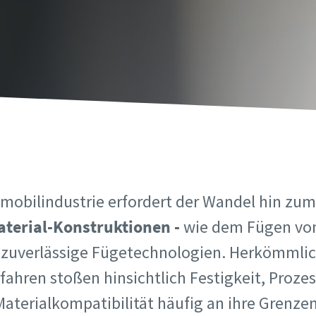
) gekennzeichnete Felder sind Pflichtfelder.
) gekennzeichnete Felder sind Pflichtfelder.
che Angaben
che Angaben
e
e
me
me
omobilindustrie erfordert der Wandel hin zu
terial-Konstruktionen -
wie dem Fügen v
 zuverlässige Fügetechnologien. Herkömmli
ahren stoßen hinsichtlich Festigkeit, Proze
Informationen
Informationen
Materialkompatibilität häufig an ihre Grenzen