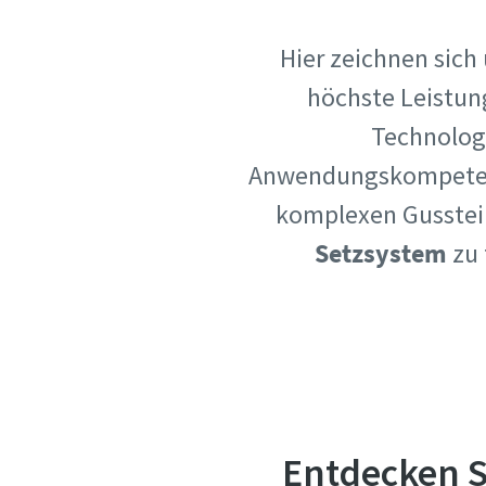
Firma
Firma
Hier zeichnen sich
höchste Leistung
Land
Land
Technolog
Anwendungskompetenz.
Postleit
Postleit
komplexen Gussteil
Setzsystem
zu 
Anforder
Anforder
Anforde
Anforde
Bitte las
Bitte las
Entdecken S