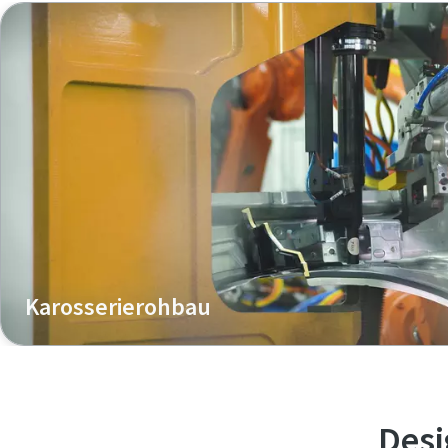
Karosserierohbau
Stanznietsysteme von Henrob werden häufig bei Anwen
Karosserierohbau eingesetzt und ermöglichen starke, c
zwischen Aluminium und hochfestem Stahl.
Desi