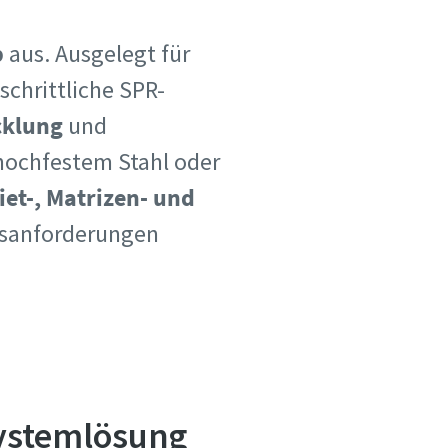
b
aus. Ausgelegt für
schrittliche SPR-
cklung
und
hochfestem Stahl oder
iet-, Matrizen- und
gsanforderungen
systemlösung