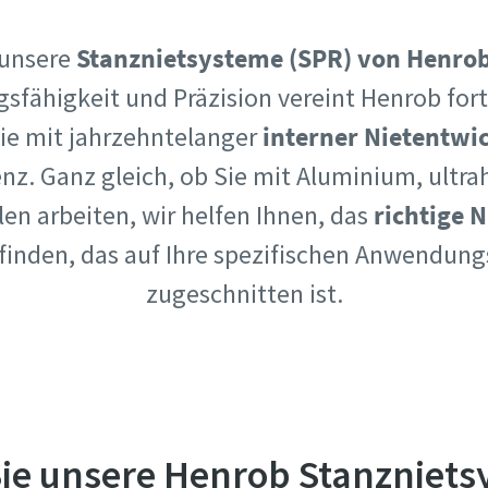
 unsere
Stanznietsysteme (SPR) von Henro
sfähigkeit und Präzision vereint Henrob fort
ie mit jahrzehntelanger
interner Nietentwi
 Ganz gleich, ob Sie mit Aluminium, ultra
zahl
zahl
en arbeiten, wir helfen Ihnen, das
richtige N
finden, das auf Ihre spezifischen Anwendun
n
n
zugeschnitten ist.
rungstyp
rungstyp
sen Sie uns wissen, woran Sie interessiert sind:
sen Sie uns wissen, woran Sie interessiert sind:
ie unsere Henrob Stanzniet