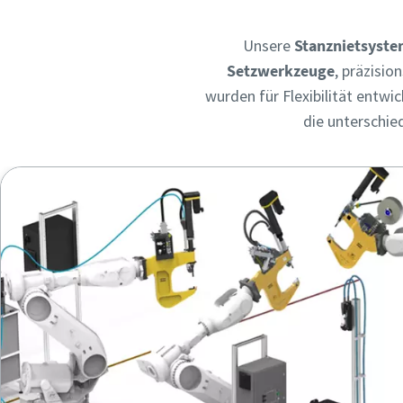
Unsere
Stanznietsyst
Setzwerkzeuge
, präzisio
wurden für Flexibilität entwi
die unterschie