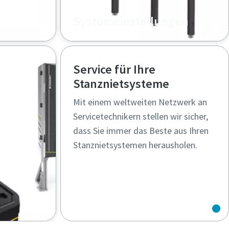
Systemeinstellungen
 C-
Fortschrittliche Henrob-
,
Einstellsysteme ermöglichen
Service für Ihre
en Zugang
flexible, zuverlässige SPR-
Stanznietsysteme
Anwendungen in der
automatisierten und manuellen
Mit einem weltweiten Netzwerk an
Produktion
Servicetechnikern stellen wir sicher,
dass Sie immer das Beste aus Ihren
Stanznietsystemen herausholen.
el und