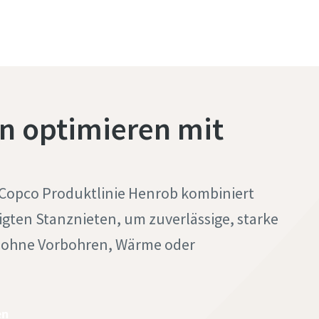
en sorgen für
automatisierte Überwach
e Befestigung,
Werkzeugzustands gewähr
 Fügequalität und
eine effiziente, zuverlässi
 korrosionsbeständige
Produktion und verhinder
en
gleichzeitig kostspielige
Prozessunterbrechungen
n optimieren mit
 Copco Produktlinie Henrob kombiniert
gten Stanznieten, um zuverlässige, starke
– ohne Vorbohren, Wärme oder
en