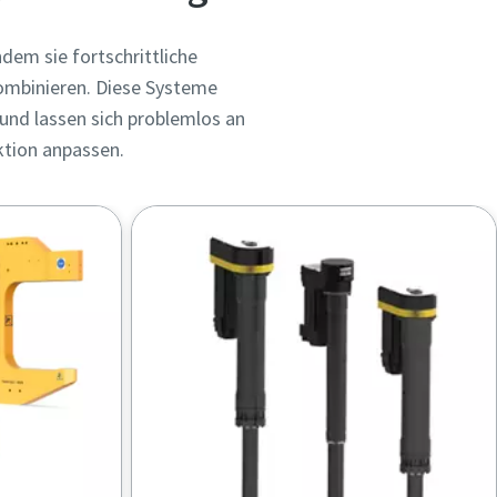
ndem sie fortschrittliche
mbinieren. Diese Systeme
 und lassen sich problemlos an
ktion anpassen.
 der
 der
ie in
ie in