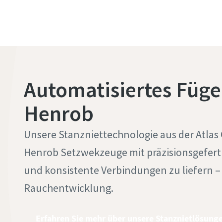
gewährleistet eine zuverlässige,
und Matriz
kontinuierliche Versorgung mit
zuverlässig
losen Nieten für effiziente SPR-
optimierte
Produktionslinien
langlebige
Verbindung
Automatisiertes Füge
Henrob
Unsere Stanzniettechnologie aus der Atlas
Henrob Setzwekzeuge mit präzisionsgeferti
und konsistente Verbindungen zu liefern 
Rauchentwicklung.
Erfahren Sie mehr über unsere Stanznietlösung