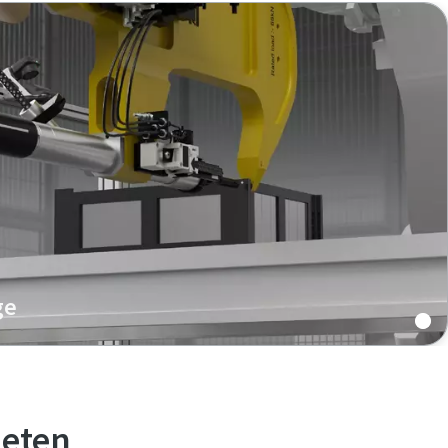
ge
ysteme eignen sich ideal für EV-Batteriewannen,
turkomponenten und bieten eine saubere, hitzefreie
ialien, die für Sicherheit und Leistung entscheidend
ieten