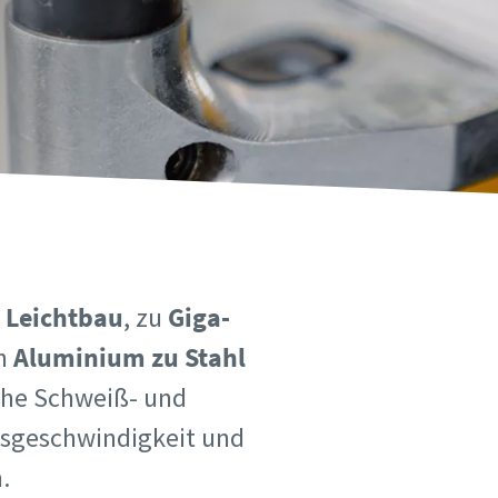
m
Leichtbau
, zu
Giga-
on
Aluminium zu Stahl
che Schweiß- und
ssgeschwindigkeit und
.