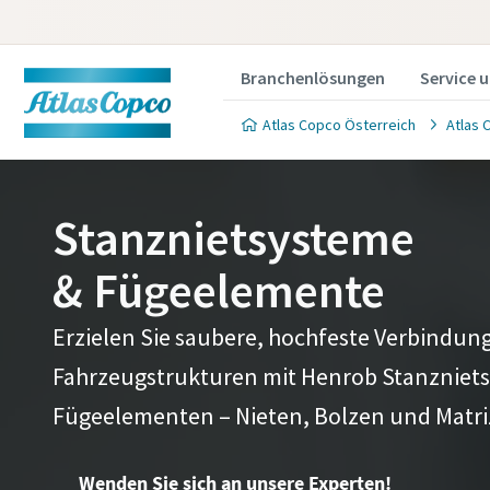
Branchenlösungen
Service 
Atlas Copco Österreich
Atlas 
Stanznietsysteme
& Fügeelemente
Wenden 
Wenden 
Erzielen Sie saubere, hochfeste Verbindung
Fügete
Fügete
Fahrzeugstrukturen mit Henrob Stanzniet
Gern berat
Gern berat
Fügeelementen – Nieten, Bolzen und Matri
diese einen
diese einen
wie wir Ih
wie wir Ih
Wenden Sie sich an unsere Experten!